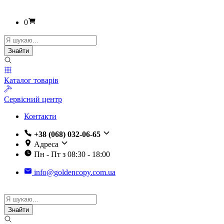
0
Пошук
товарів
Знайти
Каталог товарів
Сервісний центр
Контакти
+38 (068) 032-06-65
Адреса
Пн - Пт з 08:30 - 18:00
info@goldencopy.com.ua
Пошук
товарів
Знайти