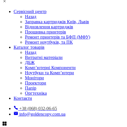
Сервісний центр
Назад
Заправка картриджів Київ, Львів
Відновлення картриджів
Прошивка принтерів
Ремонт принтерів та БФП (МФУ)
Ремонт ноутбуків, та ПК
Каталог товарів
Назад
Витратні матеріали
ДБЖ
Комп’ютерні Компоненти
Ноутбуки та Комп’ютери
Монітори
Проектори
Папір
Оргтехніка
Контакти
+38 (068) 032-06-65
info@goldencopy.com.ua