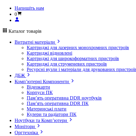
Напишіть нам
0
Каталог товарів
Витратні матеріали
Картриджі для лазерних монохромних пристроїв
Картриджі відновлені
Картриджі для широкоформатних пристроїв
Картриджі для струменевих пристроїв
Ресурсні вузли і матеріали для друкованих пристрої
ДБЖ
Комп’ютерні Компоненти
Відеокарти
Корпуси ПК
Пам’ять оперативна DDR ноутбуків
Пам’ять оперативна DDR ПК
Материнські плати
Кулери та радіатори ПК
Ноутбуки та Комп’ютери
Монітори
Оргтехніка