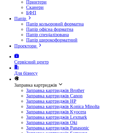
Принтери
Сканери
БФП
Папір
Папір кольоровий форматна
Папір офісна форматна
Папір спеціалізована
Папір широкоформатний
Проектори
Сервісний центр
Для бізнесу
Заправка картриджів
Заправка картриджів Brother
Заправка картриджів Canon
Заправка картриджів HP
Заправка картриджів Konica Minolta
Заправка картриджів Kyocera
Заправка картриджів Lexmark
Заправка картриджів Oki
Заправка картриджів Panasonic