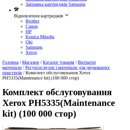
Заправка картриджів Samsung
Відновлення картриджів
Brother
Canon
HP
Konica Minolta
Oki
Samsung
Xerox
Головна
/
Магазин
/
Каталог товарів
/
Витратні
матеріали
/
Ресурсні вузли і матеріали для друкованих
пристроїв
/ Комплект обслуговування Xerox
PH5335(Maintenance kit) (100 000 стор)
Комплект обслуговування
Xerox PH5335(Maintenance
kit) (100 000 стор)