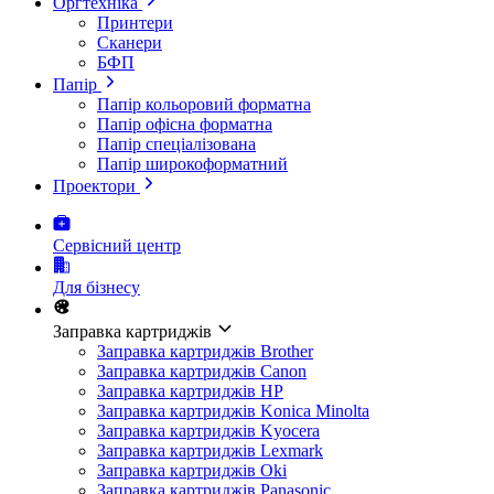
Оргтехніка
Принтери
Сканери
БФП
Папір
Папір кольоровий форматна
Папір офісна форматна
Папір спеціалізована
Папір широкоформатний
Проектори
Сервісний центр
Для бізнесу
Заправка картриджів
Заправка картриджів Brother
Заправка картриджів Canon
Заправка картриджів HP
Заправка картриджів Konica Minolta
Заправка картриджів Kyocera
Заправка картриджів Lexmark
Заправка картриджів Oki
Заправка картриджів Panasonic