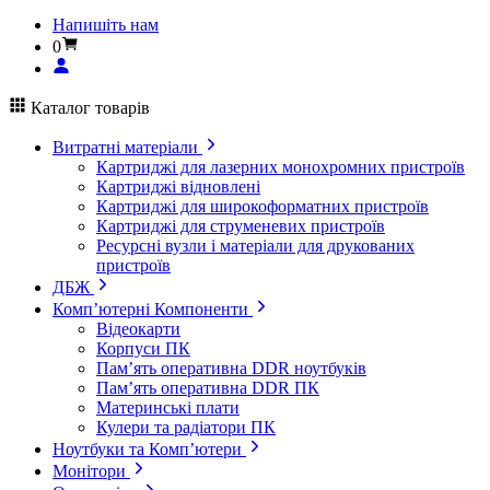
Напишіть нам
0
Каталог товарів
Витратні матеріали
Картриджі для лазерних монохромних пристроїв
Картриджі відновлені
Картриджі для широкоформатних пристроїв
Картриджі для струменевих пристроїв
Ресурсні вузли і матеріали для друкованих
пристроїв
ДБЖ
Комп’ютерні Компоненти
Відеокарти
Корпуси ПК
Пам’ять оперативна DDR ноутбуків
Пам’ять оперативна DDR ПК
Материнські плати
Кулери та радіатори ПК
Ноутбуки та Комп’ютери
Монітори