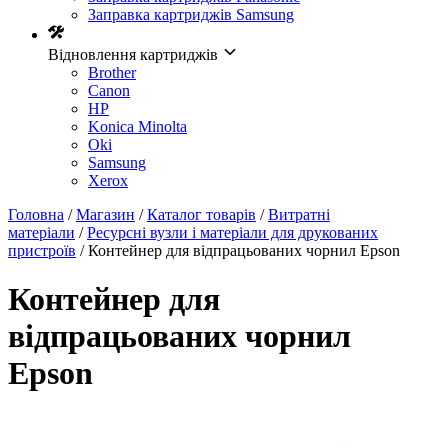
Заправка картриджів Samsung
Відновлення картриджів
Brother
Canon
HP
Konica Minolta
Oki
Samsung
Xerox
Головна
/
Магазин
/
Каталог товарів
/
Витратні
матеріали
/
Ресурсні вузли і матеріали для друкованих
пристроїв
/ Контейнер для відпрацьованих чорнил Epson
Контейнер для
відпрацьованих чорнил
Epson