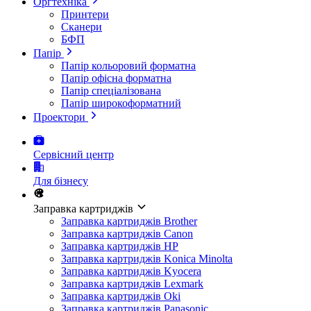
Оргтехніка
Принтери
Сканери
БФП
Папір
Папір кольоровий форматна
Папір офісна форматна
Папір спеціалізована
Папір широкоформатний
Проектори
Сервісний центр
Для бізнесу
Заправка картриджів
Заправка картриджів Brother
Заправка картриджів Canon
Заправка картриджів HP
Заправка картриджів Konica Minolta
Заправка картриджів Kyocera
Заправка картриджів Lexmark
Заправка картриджів Oki
Заправка картриджів Panasonic