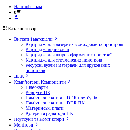
Напишіть нам
0
Каталог товарів
Витратні матеріали
Картриджі для лазерних монохромних пристроїв
Картриджі відновлені
Картриджі для широкоформатних пристроїв
Картриджі для струменевих пристроїв
Ресурсні вузли і матеріали для друкованих
пристроїв
ДБЖ
Комп’ютерні Компоненти
Відеокарти
Корпуси ПК
Пам’ять оперативна DDR ноутбуків
Пам’ять оперативна DDR ПК
Материнські плати
Кулери та радіатори ПК
Ноутбуки та Комп’ютери
Монітори