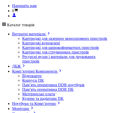
Напишіть нам
0
Каталог товарів
Витратні матеріали
Картриджі для лазерних монохромних пристроїв
Картриджі відновлені
Картриджі для широкоформатних пристроїв
Картриджі для струменевих пристроїв
Ресурсні вузли і матеріали для друкованих
пристроїв
ДБЖ
Комп’ютерні Компоненти
Відеокарти
Корпуси ПК
Пам’ять оперативна DDR ноутбуків
Пам’ять оперативна DDR ПК
Материнські плати
Кулери та радіатори ПК
Ноутбуки та Комп’ютери
Монітори