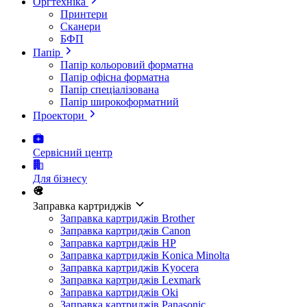
Оргтехніка
Принтери
Сканери
БФП
Папір
Папір кольоровий форматна
Папір офісна форматна
Папір спеціалізована
Папір широкоформатний
Проектори
Сервісний центр
Для бізнесу
Заправка картриджів
Заправка картриджів Brother
Заправка картриджів Canon
Заправка картриджів HP
Заправка картриджів Konica Minolta
Заправка картриджів Kyocera
Заправка картриджів Lexmark
Заправка картриджів Oki
Заправка картриджів Panasonic