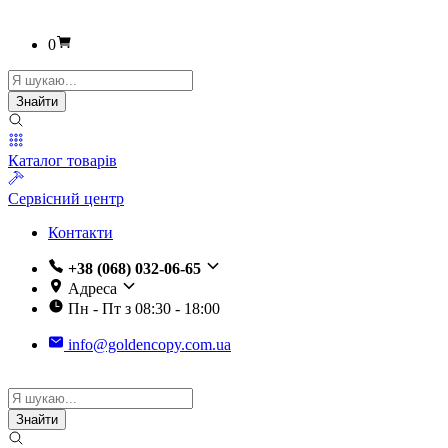
0
Пошук
товарів
Знайти
Каталог товарів
Сервісний центр
Контакти
+38 (068) 032-06-65
Адреса
Пн - Пт з 08:30 - 18:00
info@goldencopy.com.ua
Пошук
товарів
Знайти