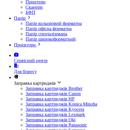
Принтери
Сканери
БФП
Папір
Папір кольоровий форматна
Папір офісна форматна
Папір спеціалізована
Папір широкоформатний
Проектори
Сервісний центр
Для бізнесу
Заправка картриджів
Заправка картриджів Brother
Заправка картриджів Canon
Заправка картриджів HP
Заправка картриджів Konica Minolta
Заправка картриджів Kyocera
Заправка картриджів Lexmark
Заправка картриджів Oki
Заправка картриджів Panasonic