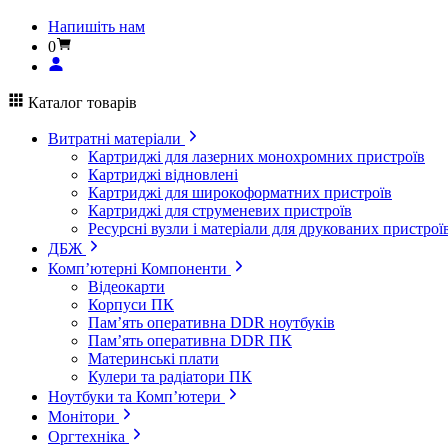
Напишіть нам
0
Каталог товарів
Витратні матеріали
Картриджі для лазерних монохромних пристроїв
Картриджі відновлені
Картриджі для широкоформатних пристроїв
Картриджі для струменевих пристроїв
Ресурсні вузли і матеріали для друкованих пристрої
ДБЖ
Комп’ютерні Компоненти
Відеокарти
Корпуси ПК
Пам’ять оперативна DDR ноутбуків
Пам’ять оперативна DDR ПК
Материнські плати
Кулери та радіатори ПК
Ноутбуки та Комп’ютери
Монітори
Оргтехніка