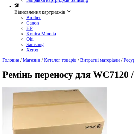
Заправка картриджів Samsung
Відновлення картриджів
Brother
Canon
HP
Konica Minolta
Oki
Samsung
Xerox
Головна
/
Магазин
/
Каталог товарів
/
Витратні матеріали
/
Ресу
Ремінь переносу для WC7120 / 7