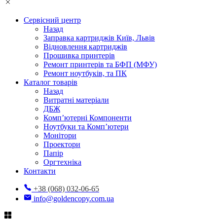
Сервісний центр
Назад
Заправка картриджів Київ, Львів
Відновлення картриджів
Прошивка принтерів
Ремонт принтерів та БФП (МФУ)
Ремонт ноутбуків, та ПК
Каталог товарів
Назад
Витратні матеріали
ДБЖ
Комп’ютерні Компоненти
Ноутбуки та Комп’ютери
Монітори
Проектори
Папір
Оргтехніка
Контакти
+38 (068) 032-06-65
info@goldencopy.com.ua