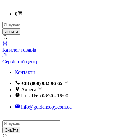
0
Пошук
товарів
Знайти
Каталог товарів
Сервісний центр
Контакти
+38 (068) 032-06-65
Адреса
Пн - Пт з 08:30 - 18:00
info@goldencopy.com.ua
Пошук
товарів
Знайти