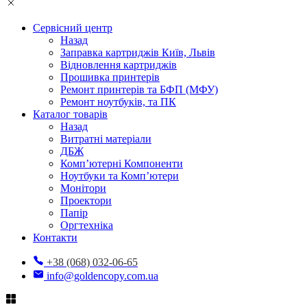
Сервісний центр
Назад
Заправка картриджів Київ, Львів
Відновлення картриджів
Прошивка принтерів
Ремонт принтерів та БФП (МФУ)
Ремонт ноутбуків, та ПК
Каталог товарів
Назад
Витратні матеріали
ДБЖ
Комп’ютерні Компоненти
Ноутбуки та Комп’ютери
Монітори
Проектори
Папір
Оргтехніка
Контакти
+38 (068) 032-06-65
info@goldencopy.com.ua