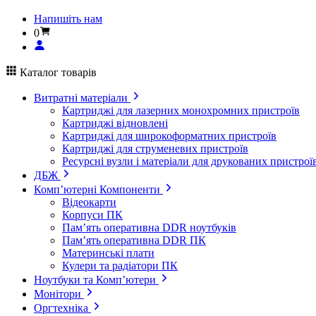
Напишіть нам
0
Каталог товарів
Витратні матеріали
Картриджі для лазерних монохромних пристроїв
Картриджі відновлені
Картриджі для широкоформатних пристроїв
Картриджі для струменевих пристроїв
Ресурсні вузли і матеріали для друкованих пристрої
ДБЖ
Комп’ютерні Компоненти
Відеокарти
Корпуси ПК
Пам’ять оперативна DDR ноутбуків
Пам’ять оперативна DDR ПК
Материнські плати
Кулери та радіатори ПК
Ноутбуки та Комп’ютери
Монітори
Оргтехніка