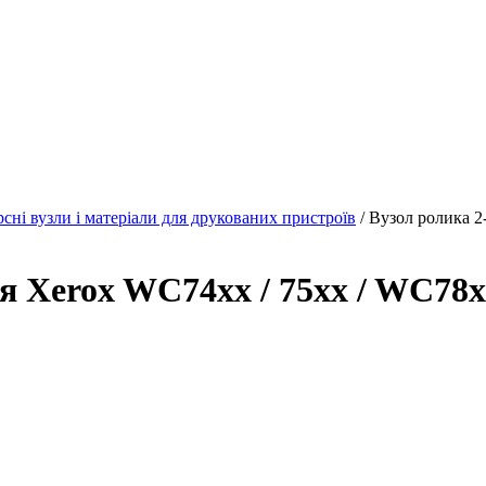
рсні вузли і матеріали для друкованих пристроїв
/ Вузол ролика 2
я Xerox WC74xx / 75xx / WC78xx 