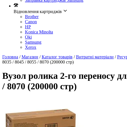
Заправка картриджів Samsung
Відновлення картриджів
Brother
Canon
HP
Konica Minolta
Oki
Samsung
Xerox
Головна
/
Магазин
/
Каталог товарів
/
Витратні матеріали
/
Ресу
8035 / 8045 / 8055 / 8070 (200000 стр)
Вузол ролика 2-го переносу дл
/ 8070 (200000 стр)