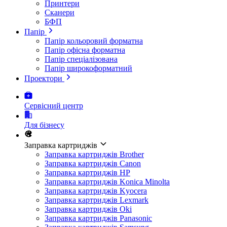
Принтери
Сканери
БФП
Папір
Папір кольоровий форматна
Папір офісна форматна
Папір спеціалізована
Папір широкоформатний
Проектори
Сервісний центр
Для бізнесу
Заправка картриджів
Заправка картриджів Brother
Заправка картриджів Canon
Заправка картриджів HP
Заправка картриджів Konica Minolta
Заправка картриджів Kyocera
Заправка картриджів Lexmark
Заправка картриджів Oki
Заправка картриджів Panasonic