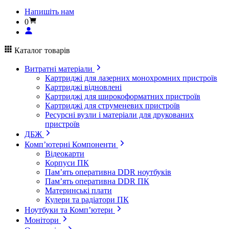
Напишіть нам
0
Каталог товарів
Витратні матеріали
Картриджі для лазерних монохромних пристроїв
Картриджі відновлені
Картриджі для широкоформатних пристроїв
Картриджі для струменевих пристроїв
Ресурсні вузли і матеріали для друкованих
пристроїв
ДБЖ
Комп’ютерні Компоненти
Відеокарти
Корпуси ПК
Пам’ять оперативна DDR ноутбуків
Пам’ять оперативна DDR ПК
Материнські плати
Кулери та радіатори ПК
Ноутбуки та Комп’ютери
Монітори