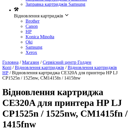
Заправка картриджів Samsung
Відновлення картриджів
Brother
Canon
HP
Konica Minolta
Oki
Samsung
Xerox
Головна
/
Магазин
/
Сервісний центр Голден
Копі
/
Відновлення картриджів
/
Відновлення картриджів
HP
/ Відновлення картриджа CE320A для принтера HP LJ
CP1525n / 1525nw, CM1415fn / 1415fnw
Відновлення картриджа
CE320A для принтера HP LJ
CP1525n / 1525nw, CM1415fn /
1415fnw