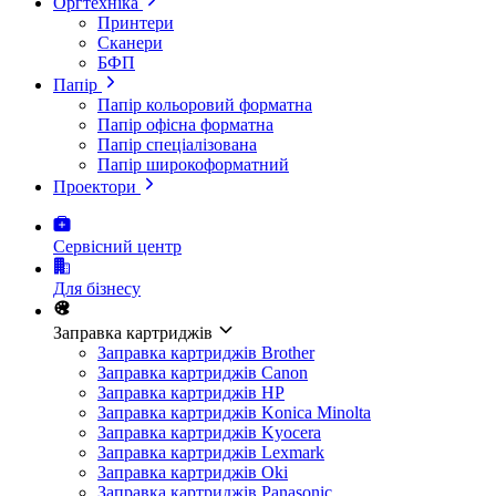
Оргтехніка
Принтери
Сканери
БФП
Папір
Папір кольоровий форматна
Папір офісна форматна
Папір спеціалізована
Папір широкоформатний
Проектори
Сервісний центр
Для бізнесу
Заправка картриджів
Заправка картриджів Brother
Заправка картриджів Canon
Заправка картриджів HP
Заправка картриджів Konica Minolta
Заправка картриджів Kyocera
Заправка картриджів Lexmark
Заправка картриджів Oki
Заправка картриджів Panasonic