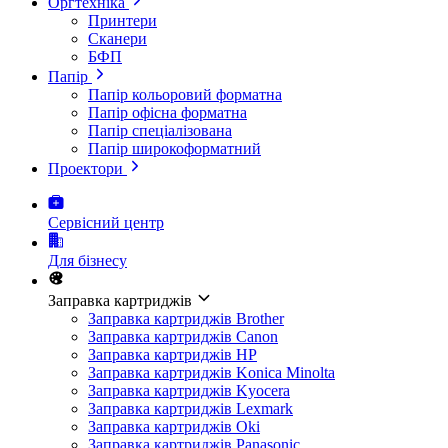
Оргтехніка
Принтери
Сканери
БФП
Папір
Папір кольоровий форматна
Папір офісна форматна
Папір спеціалізована
Папір широкоформатний
Проектори
Сервісний центр
Для бізнесу
Заправка картриджів
Заправка картриджів Brother
Заправка картриджів Canon
Заправка картриджів HP
Заправка картриджів Konica Minolta
Заправка картриджів Kyocera
Заправка картриджів Lexmark
Заправка картриджів Oki
Заправка картриджів Panasonic