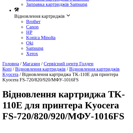
Заправка картриджів Samsung
Відновлення картриджів
Brother
Canon
HP
Konica Minolta
Oki
Samsung
Xerox
Головна
/
Магазин
/
Сервісний центр Голден
Копі
/
Відновлення картриджів
/
Відновлення картриджів
Kyocera
/ Відновлення картриджа TK-110E для принтера
Kyocera FS-720/820/920/МФУ-1016FS
Відновлення картриджа TK-
110E для принтера Kyocera
FS-720/820/920/МФУ-1016FS