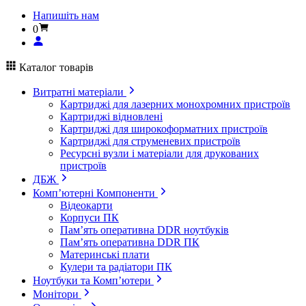
Напишіть нам
0
Каталог товарів
Витратні матеріали
Картриджі для лазерних монохромних пристроїв
Картриджі відновлені
Картриджі для широкоформатних пристроїв
Картриджі для струменевих пристроїв
Ресурсні вузли і матеріали для друкованих
пристроїв
ДБЖ
Комп’ютерні Компоненти
Відеокарти
Корпуси ПК
Пам’ять оперативна DDR ноутбуків
Пам’ять оперативна DDR ПК
Материнські плати
Кулери та радіатори ПК
Ноутбуки та Комп’ютери
Монітори