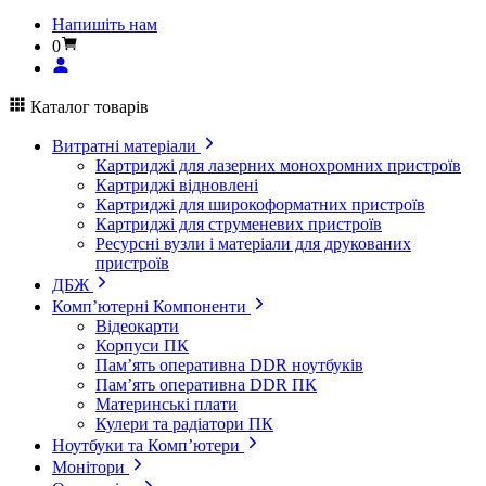
Напишіть нам
0
Каталог товарів
Витратні матеріали
Картриджі для лазерних монохромних пристроїв
Картриджі відновлені
Картриджі для широкоформатних пристроїв
Картриджі для струменевих пристроїв
Ресурсні вузли і матеріали для друкованих
пристроїв
ДБЖ
Комп’ютерні Компоненти
Відеокарти
Корпуси ПК
Пам’ять оперативна DDR ноутбуків
Пам’ять оперативна DDR ПК
Материнські плати
Кулери та радіатори ПК
Ноутбуки та Комп’ютери
Монітори