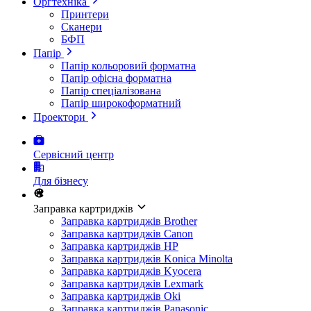
Оргтехніка
Принтери
Сканери
БФП
Папір
Папір кольоровий форматна
Папір офісна форматна
Папір спеціалізована
Папір широкоформатний
Проектори
Сервісний центр
Для бізнесу
Заправка картриджів
Заправка картриджів Brother
Заправка картриджів Canon
Заправка картриджів HP
Заправка картриджів Konica Minolta
Заправка картриджів Kyocera
Заправка картриджів Lexmark
Заправка картриджів Oki
Заправка картриджів Panasonic