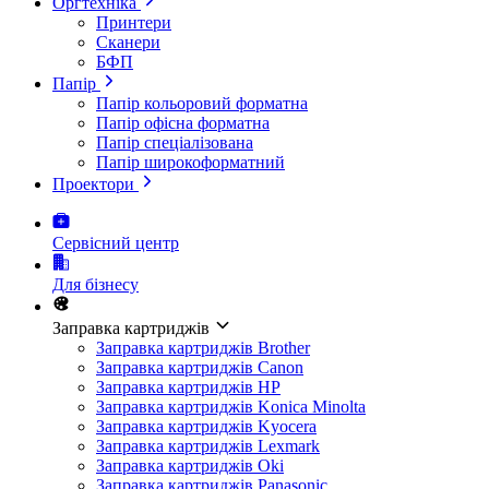
Оргтехніка
Принтери
Сканери
БФП
Папір
Папір кольоровий форматна
Папір офісна форматна
Папір спеціалізована
Папір широкоформатний
Проектори
Сервісний центр
Для бізнесу
Заправка картриджів
Заправка картриджів Brother
Заправка картриджів Canon
Заправка картриджів HP
Заправка картриджів Konica Minolta
Заправка картриджів Kyocera
Заправка картриджів Lexmark
Заправка картриджів Oki
Заправка картриджів Panasonic