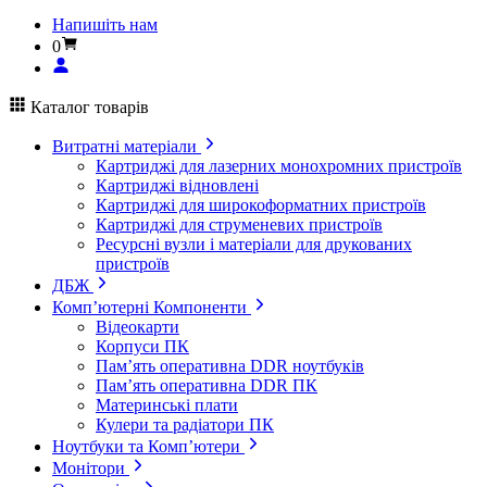
Напишіть нам
0
Каталог товарів
Витратні матеріали
Картриджі для лазерних монохромних пристроїв
Картриджі відновлені
Картриджі для широкоформатних пристроїв
Картриджі для струменевих пристроїв
Ресурсні вузли і матеріали для друкованих
пристроїв
ДБЖ
Комп’ютерні Компоненти
Відеокарти
Корпуси ПК
Пам’ять оперативна DDR ноутбуків
Пам’ять оперативна DDR ПК
Материнські плати
Кулери та радіатори ПК
Ноутбуки та Комп’ютери
Монітори