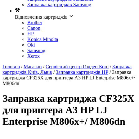
Заправка картриджів Samsung
Відновлення картриджів
Brother
Canon
HP
Konica Minolta
Oki
Samsung
Xerox
Головна
/
Магазин
/
Сервісний центр Голден Копі
/
Заправка
картриджів Київ, Львів
/
Заправка картриджів HP
/ Заправка
картриджа CF325X для принтера А3 HP LJ Enterprise M806x+/
M806dn
Заправка картриджа CF325X
для принтера А3 HP LJ
Enterprise M806x+/ M806dn