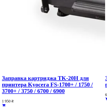
Заправка картриджа TK-20H для
принтера Kyocera FS-1700+ / 1750 /
3700+ / 3750 / 6700 / 6900
6
1 950
₴