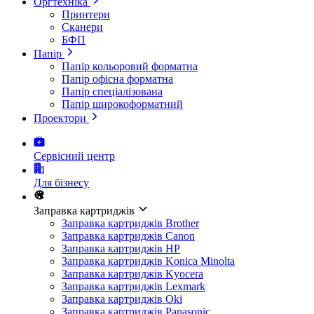
Оргтехніка
Принтери
Сканери
БФП
Папір
Папір кольоровий форматна
Папір офісна форматна
Папір спеціалізована
Папір широкоформатний
Проектори
Сервісний центр
Для бізнесу
Заправка картриджів
Заправка картриджів Brother
Заправка картриджів Canon
Заправка картриджів HP
Заправка картриджів Konica Minolta
Заправка картриджів Kyocera
Заправка картриджів Lexmark
Заправка картриджів Oki
Заправка картриджів Panasonic