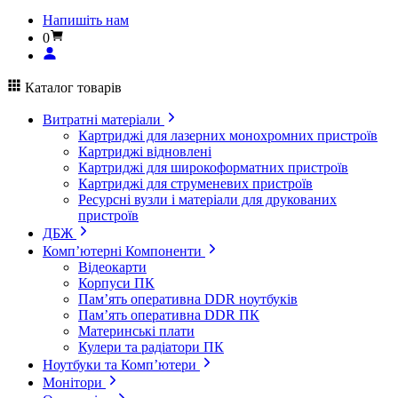
Напишіть нам
0
Каталог товарів
Витратні матеріали
Картриджі для лазерних монохромних пристроїв
Картриджі відновлені
Картриджі для широкоформатних пристроїв
Картриджі для струменевих пристроїв
Ресурсні вузли і матеріали для друкованих
пристроїв
ДБЖ
Комп’ютерні Компоненти
Відеокарти
Корпуси ПК
Пам’ять оперативна DDR ноутбуків
Пам’ять оперативна DDR ПК
Материнські плати
Кулери та радіатори ПК
Ноутбуки та Комп’ютери
Монітори