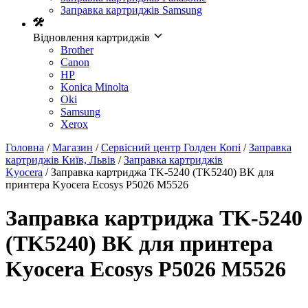
Заправка картриджів Samsung
Відновлення картриджів
Brother
Canon
HP
Konica Minolta
Oki
Samsung
Xerox
Головна
/
Магазин
/
Сервісний центр Голден Копі
/
Заправка
картриджів Київ, Львів
/
Заправка картриджів
Kyocera
/ Заправка картриджа TK-5240 (TK5240) BK для
принтера Kyocera Ecosys P5026 M5526
Заправка картриджа TK-5240
(TK5240) BK для принтера
Kyocera Ecosys P5026 M5526