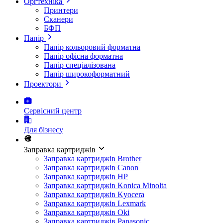
Оргтехніка
Принтери
Сканери
БФП
Папір
Папір кольоровий форматна
Папір офісна форматна
Папір спеціалізована
Папір широкоформатний
Проектори
Сервісний центр
Для бізнесу
Заправка картриджів
Заправка картриджів Brother
Заправка картриджів Canon
Заправка картриджів HP
Заправка картриджів Konica Minolta
Заправка картриджів Kyocera
Заправка картриджів Lexmark
Заправка картриджів Oki
Заправка картриджів Panasonic