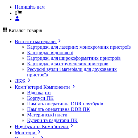
Напишіть нам
0
Каталог товарів
Витратні матеріали
Картриджі для лазерних монохромних пристроїв
Картриджі відновлені
Картриджі для широкоформатних пристроїв
Картриджі для струменевих пристроїв
Ресурсні вузли і матеріали для друкованих
пристроїв
ДБЖ
Комп’ютерні Компоненти
Відеокарти
Корпуси ПК
Пам’ять оперативна DDR ноутбуків
Пам’ять оперативна DDR ПК
Материнські плати
Кулери та радіатори ПК
Ноутбуки та Комп’ютери
Монітори