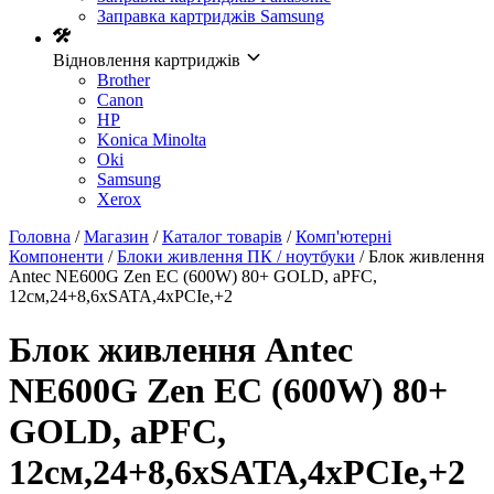
Заправка картриджів Samsung
Відновлення картриджів
Brother
Canon
HP
Konica Minolta
Oki
Samsung
Xerox
Головна
/
Магазин
/
Каталог товарів
/
Комп'ютерні
Компоненти
/
Блоки живлення ПК / ноутбуки
/ Блок живлення
Antec NE600G Zen EC (600W) 80+ GOLD, aPFC,
12см,24+8,6xSATA,4xPCIe,+2
Блок живлення Antec
NE600G Zen EC (600W) 80+
GOLD, aPFC,
12см,24+8,6xSATA,4xPCIe,+2