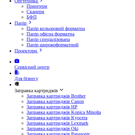
Оргтехніка
Принтери
Сканери
БФП
Папір
Папір кольоровий форматна
Папір офісна форматна
Папір спеціалізована
Папір широкоформатний
Проектори
Сервісний центр
Для бізнесу
Заправка картриджів
Заправка картриджів Brother
Заправка картриджів Canon
Заправка картриджів HP
Заправка картриджів Konica Minolta
Заправка картриджів Kyocera
Заправка картриджів Lexmark
Заправка картриджів Oki
Заправка картриджів Panasonic