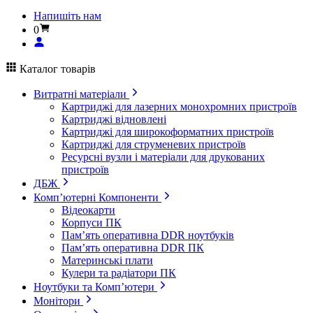
Напишіть нам
0
Каталог товарів
Витратні матеріали
Картриджі для лазерних монохромних пристроїв
Картриджі відновлені
Картриджі для широкоформатних пристроїв
Картриджі для струменевих пристроїв
Ресурсні вузли і матеріали для друкованих
пристроїв
ДБЖ
Комп’ютерні Компоненти
Відеокарти
Корпуси ПК
Пам’ять оперативна DDR ноутбуків
Пам’ять оперативна DDR ПК
Материнські плати
Кулери та радіатори ПК
Ноутбуки та Комп’ютери
Монітори