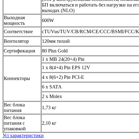
БП включаться и работать без нагрузки на ег
выходах (NLO)
Выходная
600W
мощность
Соответствие
cTUVus/TUV/CB/RCM/CE/CCC/BSMI/FCC/
Вентилятор
120мм тихий
Сертификация
80 Plus Gold
1 x MB 24(20+4) Pin
1 x 8(4+4) Pin EPS 12V
4 x 8(6+2) Pin PCI-E
Коннекторы
6 x SATA
2 x Molex
Вес блока
1,73 кг
питания
Вес блока
питания с
2,10 кг
упаковкой
Усі характеристики