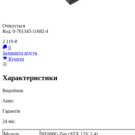
Очікується
Код:
0-761345-11682-4
2 119
₴
0
Залишити відгук
Купити
Характеристики
Виробник
Antec
Гарантія
24 міс.
Модель
NE600G Zen (ATX 12V 2.4)