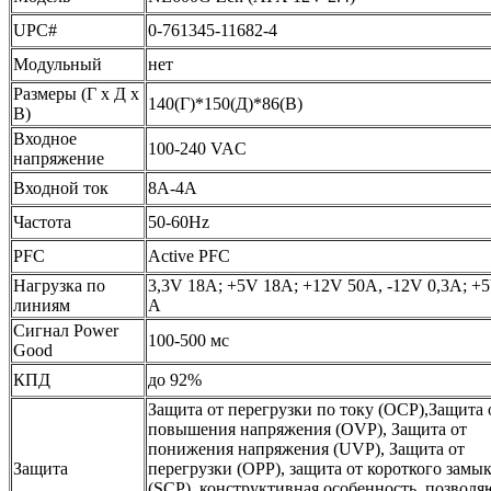
UPC#
0-761345-11682-4
Модульный
нет
Размеры (Г x Д x
140(Г)*150(Д)*86(В)
В)
Входное
100-240 VAC
напряжение
Входной ток
8A-4A
Частота
50-60Hz
PFC
Active PFC
Нагрузка по
3,3V 18A; +5V 18A; +12V 50A, -12V 0,3A; +
линиям
A
Сигнал Power
100-500 мс
Good
КПД
до 92%
Защита от перегрузки по току (OCP),Защита 
повышения напряжения (OVP), Защита от
понижения напряжения (UVP), Защита от
Защита
перегрузки (OPP), защита от короткого замы
(SCP), конструктивная особенность, позвол