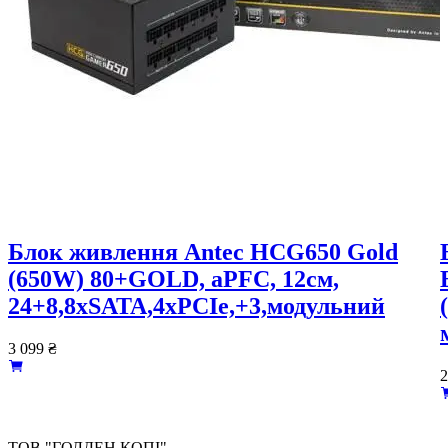
Блок живлення Antec HCG650 Gold
(650W) 80+GOLD, aPFC, 12см,
24+8,8xSATA,4xPCIe,+3,модульний
3 099
₴
2
ТОВ "ГОЛДЕН КОПІ"