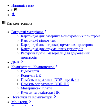
Напишіть нам
0
Каталог товарів
Витратні матеріали
Картриджі для лазерних монохромних пристроїв
Картриджі відновлені
Картриджі для широкоформатних пристроїв
Картриджі для струменевих пристроїв
Ресурсні вузли і матеріали для друкованих
пристроїв
ДБЖ
Комп’ютерні Компоненти
Відеокарти
Корпуси ПК
Пам’ять оперативна DDR ноутбуків
Пам’ять оперативна DDR ПК
Материнські плати
Кулери та радіатори ПК
Ноутбуки та Комп’ютери
Монітори