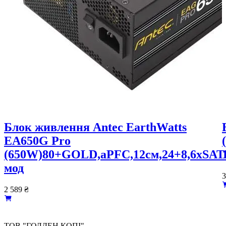
Блок живлення Antec EarthWatts
EA650G Pro
(650W)80+GOLD,aPFC,12см,24+8,6xSATA
мод
3
2 589
₴
ТОВ "ГОЛДЕН КОПІ"