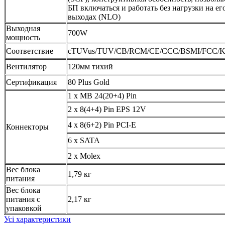
БП включаться и работать без нагрузки на ег
выходах (NLO)
Выходная
700W
мощность
Соответствие
cTUVus/TUV/CB/RCM/CE/CCC/BSMI/FCC/
Вентилятор
120мм тихий
Сертификация
80 Plus Gold
1 x MB 24(20+4) Pin
2 x 8(4+4) Pin EPS 12V
4 x 8(6+2) Pin PCI-E
Коннекторы
6 x SATA
2 x Molex
Вес блока
1,79 кг
питания
Вес блока
питания с
2,17 кг
упаковкой
Усі характеристики