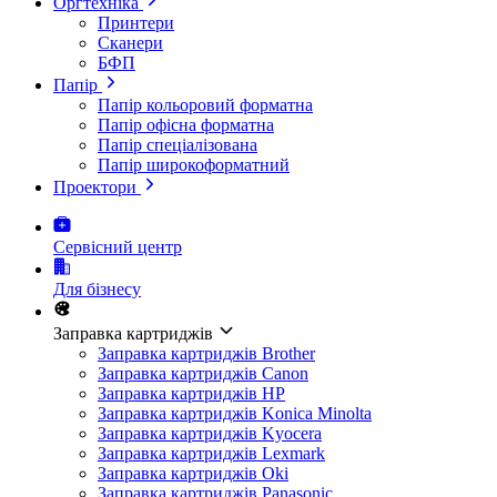
Оргтехніка
Принтери
Сканери
БФП
Папір
Папір кольоровий форматна
Папір офісна форматна
Папір спеціалізована
Папір широкоформатний
Проектори
Сервісний центр
Для бізнесу
Заправка картриджів
Заправка картриджів Brother
Заправка картриджів Canon
Заправка картриджів HP
Заправка картриджів Konica Minolta
Заправка картриджів Kyocera
Заправка картриджів Lexmark
Заправка картриджів Oki
Заправка картриджів Panasonic