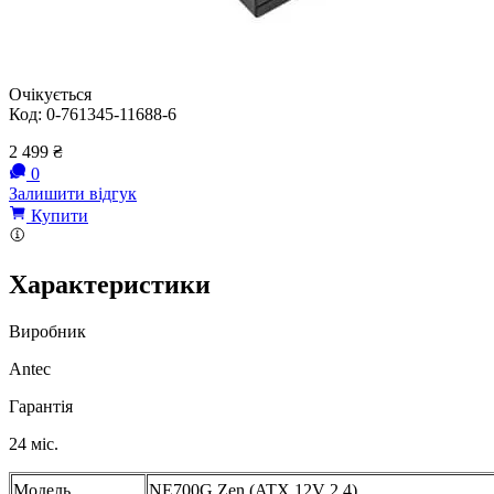
Очікується
Код:
0-761345-11688-6
2 499
₴
0
Залишити відгук
Купити
Характеристики
Виробник
Antec
Гарантія
24 міс.
Модель
NE700G Zen (ATX 12V 2.4)