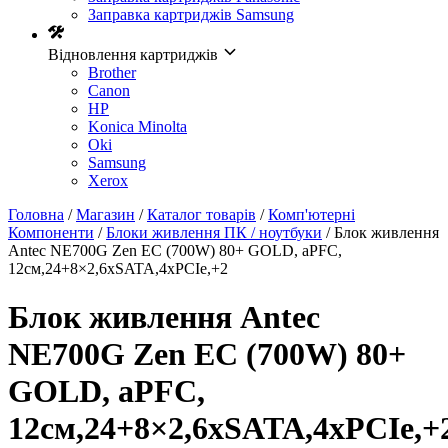
Заправка картриджів Samsung
Відновлення картриджів
Brother
Canon
HP
Konica Minolta
Oki
Samsung
Xerox
Головна
/
Магазин
/
Каталог товарів
/
Комп'ютерні
Компоненти
/
Блоки живлення ПК / ноутбуки
/ Блок живлення
Antec NE700G Zen EC (700W) 80+ GOLD, aPFC,
12см,24+8×2,6xSATA,4xPCIe,+2
Блок живлення Antec
NE700G Zen EC (700W) 80+
GOLD, aPFC,
12см,24+8×2,6xSATA,4xPCIe,+