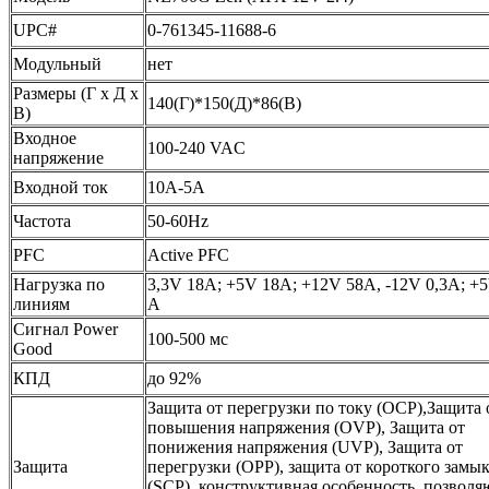
UPC#
0-761345-11688-6
Модульный
нет
Размеры (Г x Д x
140(Г)*150(Д)*86(В)
В)
Входное
100-240 VAC
напряжение
Входной ток
10A-5A
Частота
50-60Hz
PFC
Active PFC
Нагрузка по
3,3V 18A; +5V 18A; +12V 58A, -12V 0,3A; +
линиям
A
Сигнал Power
100-500 мс
Good
КПД
до 92%
Защита от перегрузки по току (OCP),Защита 
повышения напряжения (OVP), Защита от
понижения напряжения (UVP), Защита от
Защита
перегрузки (OPP), защита от короткого замы
(SCP), конструктивная особенность, позвол