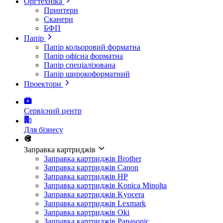
Оргтехніка
Принтери
Сканери
БФП
Папір
Папір кольоровий форматна
Папір офісна форматна
Папір спеціалізована
Папір широкоформатний
Проектори
Сервісний центр
Для бізнесу
Заправка картриджів
Заправка картриджів Brother
Заправка картриджів Canon
Заправка картриджів HP
Заправка картриджів Konica Minolta
Заправка картриджів Kyocera
Заправка картриджів Lexmark
Заправка картриджів Oki
Заправка картриджів Panasonic