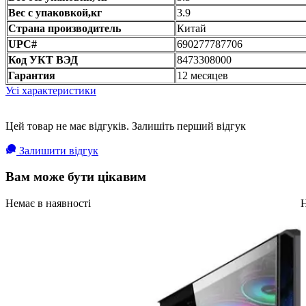
Вес с упаковкой,кг
3.9
Страна производитель
Китай
UPC#
690277787706
Код УКТ ВЭД
8473308000
Гарантия
12 месяцев
Усі характеристики
Цей товар не має відгуків. Залишіть перший відгук
Залишити відгук
Вам може бути цікавим
Немає в наявності
Н