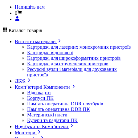
Напишіть нам
0
Каталог товарів
Витратні матеріали
Картриджі для лазерних монохромних пристроїв
Картриджі відновлені
Картриджі для широкоформатних пристроїв
Картриджі для струменевих пристроїв
Ресурсні вузли і матеріали для друкованих
пристроїв
ДБЖ
Комп’ютерні Компоненти
Відеокарти
Корпуси ПК
Пам’ять оперативна DDR ноутбуків
Пам’ять оперативна DDR ПК
Материнські плати
Кулери та радіатори ПК
Ноутбуки та Комп’ютери
Монітори