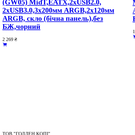
(GW05) MidT,EATX,2xUSB2.0,
2xUSB3.0,3x200мм ARGB,2x120мм
ARGB, скло (бічна панель),без
БЖ,чорний
1
2 269
₴
ТОВ "ГОЛДЕН КОПІ"