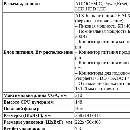
Разъемы, кнопки
AUDIO+MIC, Power,Reset,
LED,HDD LED
ATX Блок питания: 2E AT
(верхнее расположение)
– Пиковая мощность БП: 4
– Номинальная мощность 
200Вт
– Коннектор питания мат.п
pin
Блок питания, Вт/ расположение
– Коннектор питания проце
pin
– Коннектор питания видео
нет
– Коннекторы для подключ
Peripheral / FDD / SATA: 1 / 
– Охлаждение блока питан
1×120 мм вентилятор
Максимальна длина VGA, мм
310
Высота CPU кулера,мм
148
Пылевой фильтр
Нет
Размеры (ШxВxГ), мм
358х191х418
Размеры упаковки (ШxВxГ), мм
222x450x408
Вес без упаковки, кг
3.3