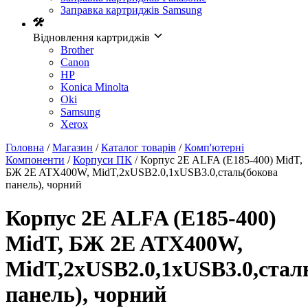
Заправка картриджів Samsung
Відновлення картриджів
Brother
Canon
HP
Konica Minolta
Oki
Samsung
Xerox
Головна
/
Магазин
/
Каталог товарів
/
Комп'ютерні
Компоненти
/
Корпуси ПК
/ Корпус 2E ALFA (E185-400) MidT,
БЖ 2E ATX400W, MidT,2xUSB2.0,1xUSB3.0,сталь(бокова
панель), чорний
Корпус 2E ALFA (E185-400)
MidT, БЖ 2E ATX400W,
MidT,2xUSB2.0,1xUSB3.0,стал
панель), чорний