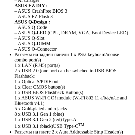
– Ai Charger
ASUS EZ DIY :
– ASUS CrashFree BIOS 3
– ASUS EZ Flash 3
ASUS Q-Design :
– ASUS Q-Code
– ASUS Q-LED (CPU, DRAM, VGA, Boot Device LED)
– ASUS Q-Slot
– ASUS Q-DIMM
– ASUS Q-Connector
Разъемы на задней панели 1 x PS/2 keyboard/mouse
combo port(s)
1 x LAN (RJ45) port(s)
2 x USB 2.0 (one port can be switched to USB BIOS
Flashback)
1 x Optical S/PDIF out
1 x Clear CMOS button(s)
1 x USB BIOS Flashback Button(s)
1 x ASUS Wi-Fi GO! module (Wi-Fi 802.11 a/b/g/n/ac and
Bluetooth v4.1)
5 x Gold-plated audio jacks
8 x USB 3.1 Gen 1 (blue)
1 x USB 3.1 Gen 2 (red)Type-A
TM
1 x USB 3.1 (black)USB Type-C
Разъeмы на плате 2 x Aura Addressable Strip Header(s)