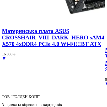
Материнcька плата ASUS
CROSSHAIR_VIII_DARK_HERO sAM4
X570 4xDDR4 PCIe 4.0 Wi-Fi!!!BT ATX
16 000
₴
8
ТОВ "ГОЛДЕН КОПІ"
Заправка та відновлення картриджів