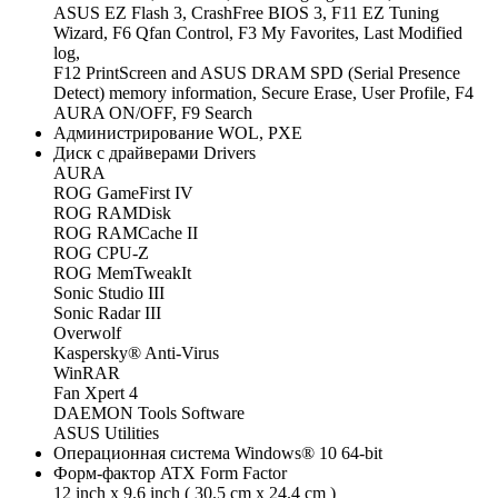
ASUS EZ Flash 3, CrashFree BIOS 3, F11 EZ Tuning
Wizard, F6 Qfan Control, F3 My Favorites, Last Modified
log,
F12 PrintScreen and ASUS DRAM SPD (Serial Presence
Detect) memory information, Secure Erase, User Profile, F4
AURA ON/OFF, F9 Search
Администрированиe WOL, PXE
Диск с драйверами Drivers
AURA
ROG GameFirst IV
ROG RAMDisk
ROG RAMCache II
ROG CPU-Z
ROG MemTweakIt
Sonic Studio III
Sonic Radar III
Overwolf
Kaspersky® Anti-Virus
WinRAR
Fan Xpert 4
DAEMON Tools Software
ASUS Utilities
Операционная система Windows® 10 64-bit
Форм-фактор ATX Form Factor
12 inch x 9.6 inch ( 30.5 cm x 24.4 cm )