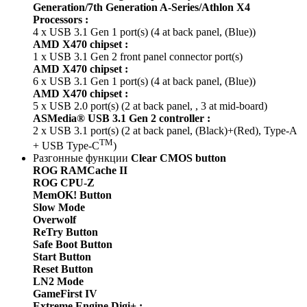
Generation/7th Generation A-Series/Athlon X4
Processors :
4 x USB 3.1 Gen 1 port(s) (4 at back panel, (Blue))
AMD X470 chipset :
1 x USB 3.1 Gen 2 front panel connector port(s)
AMD X470 chipset :
6 x USB 3.1 Gen 1 port(s) (4 at back panel, (Blue))
AMD X470 chipset :
5 x USB 2.0 port(s) (2 at back panel, , 3 at mid-board)
ASMedia® USB 3.1 Gen 2 controller :
2 x USB 3.1 port(s) (2 at back panel, (Black)+(Red), Type-A
TM
+ USB Type-C
)
Разгонные функции
Clear CMOS button
ROG RAMCache II
ROG CPU-Z
MemOK! Button
Slow Mode
Overwolf
ReTry Button
Safe Boot Button
Start Button
Reset Button
LN2 Mode
GameFirst IV
Extreme Engine Digi+ :