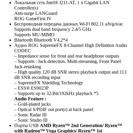
Локальная сеть Intel® I211-AT, 1 x Gigabit LAN
Controller(s)
Anti-surge LANGuard
ROG GameFirst IV
Беспроводная передача данных Wi-Fi 802.11 a/b/g/n/ac
Supports dual band frequency 2.4/5 GHz
Supports MU-MIMO
Bluetooth Bluetooth V4.2*4
Аудио ROG SupremeFX 8-Channel High Definition Audio
CODEC
– Impedance sense for front and rear headphone outputs
– Supports : Jack-detection, Multi-streaming, Front Panel
Jack-retasking
– High quality 120 dB SNR stereo playback output and 113
dB SNR recording input
– SupremeFX Shielding Technology
– ESS® ES9023P
– Supports up to 32-Bit/192kHz playback *5
Audio Feature :
– Gold-plated jacks
– Optical S/PDIF out port(s) at back panel
– Sonic Radar III
– Sonic Studio III
Порты USB
AMD Ryzen™ 2nd Generation/ Ryzen™
with Radeon™ Vega Graphics/ Ryzen™ 1st