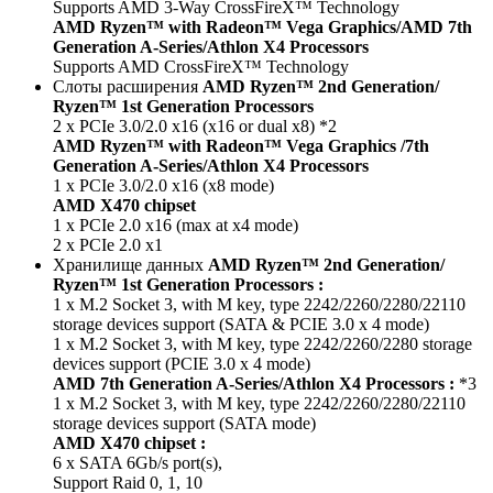
Supports AMD 3-Way CrossFireX™ Technology
AMD Ryzen™ with Radeon™ Vega Graphics/AMD 7th
Generation A-Series/Athlon X4 Processors
Supports AMD CrossFireX™ Technology
Слоты расширения
AMD Ryzen™ 2nd Generation/
Ryzen™ 1st Generation Processors
2 x PCIe 3.0/2.0 x16 (x16 or dual x8) *2
AMD Ryzen™ with Radeon™ Vega Graphics /7th
Generation A-Series/Athlon X4 Processors
1 x PCIe 3.0/2.0 x16 (x8 mode)
AMD X470 chipset
1 x PCIe 2.0 x16 (max at x4 mode)
2 x PCIe 2.0 x1
Хранилище данных
AMD Ryzen™ 2nd Generation/
Ryzen™ 1st Generation Processors :
1 x M.2 Socket 3, with M key, type 2242/2260/2280/22110
storage devices support (SATA & PCIE 3.0 x 4 mode)
1 x M.2 Socket 3, with M key, type 2242/2260/2280 storage
devices support (PCIE 3.0 x 4 mode)
AMD 7th Generation A-Series/Athlon X4 Processors :
*3
1 x M.2 Socket 3, with M key, type 2242/2260/2280/22110
storage devices support (SATA mode)
AMD X470 chipset :
6 x SATA 6Gb/s port(s),
Support Raid 0, 1, 10