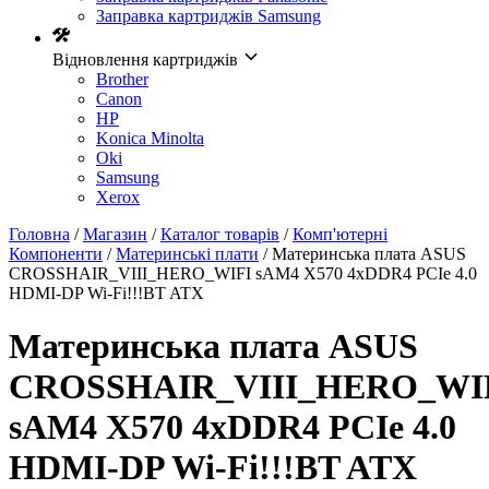
Заправка картриджів Samsung
Відновлення картриджів
Brother
Canon
HP
Konica Minolta
Oki
Samsung
Xerox
Головна
/
Магазин
/
Каталог товарів
/
Комп'ютерні
Компоненти
/
Материнські плати
/ Материнcька плата ASUS
CROSSHAIR_VIII_HERO_WIFI sAM4 X570 4xDDR4 PCIe 4.0
HDMI-DP Wi-Fi!!!BT ATX
Материнcька плата ASUS
CROSSHAIR_VIII_HERO_WI
sAM4 X570 4xDDR4 PCIe 4.0
HDMI-DP Wi-Fi!!!BT ATX