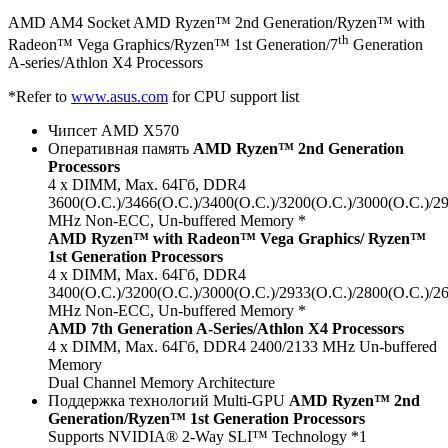
AMD AM4 Socket AMD Ryzen™ 2nd Generation/Ryzen™ with
th
Radeon™ Vega Graphics/Ryzen™ 1st Generation/7
Generation
A-series/Athlon X4 Processors
*Refer to
www.asus.com
for CPU support list
Чипсет AMD X570
Оперативная память
AMD Ryzen™ 2nd Generation
Processors
4 x DIMM, Max. 64Гб, DDR4
3600(O.C.)/3466(O.C.)/3400(O.C.)/3200(O.C.)/3000(O.C.)/2
MHz Non-ECC, Un-buffered Memory *
AMD Ryzen™ with Radeon™ Vega Graphics/ Ryzen™
1st Generation Processors
4 x DIMM, Max. 64Гб, DDR4
3400(O.C.)/3200(O.C.)/3000(O.C.)/2933(O.C.)/2800(O.C.)/2
MHz Non-ECC, Un-buffered Memory *
AMD 7th Generation A-Series/Athlon X4 Processors
4 x DIMM, Max. 64Гб, DDR4 2400/2133 MHz Un-buffered
Memory
Dual Channel Memory Architecture
Поддержка технологий Multi-GPU
AMD Ryzen™ 2nd
Generation/Ryzen™ 1st Generation Processors
Supports NVIDIA® 2-Way SLI™ Technology *1