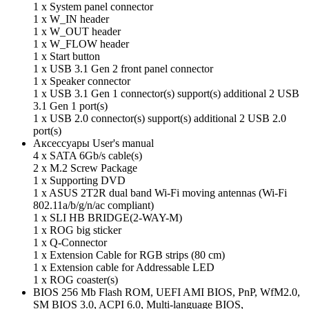
1 x System panel connector
1 x W_IN header
1 x W_OUT header
1 x W_FLOW header
1 x Start button
1 x USB 3.1 Gen 2 front panel connector
1 x Speaker connector
1 x USB 3.1 Gen 1 connector(s) support(s) additional 2 USB
3.1 Gen 1 port(s)
1 x USB 2.0 connector(s) support(s) additional 2 USB 2.0
port(s)
Аксессуары User's manual
4 x SATA 6Gb/s cable(s)
2 x M.2 Screw Package
1 x Supporting DVD
1 x ASUS 2T2R dual band Wi-Fi moving antennas (Wi-Fi
802.11a/b/g/n/ac compliant)
1 x SLI HB BRIDGE(2-WAY-M)
1 x ROG big sticker
1 x Q-Connector
1 x Extension Cable for RGB strips (80 cm)
1 x Extension cable for Addressable LED
1 x ROG coaster(s)
BIOS 256 Mb Flash ROM, UEFI AMI BIOS, PnP, WfM2.0,
SM BIOS 3.0, ACPI 6.0, Multi-language BIOS,