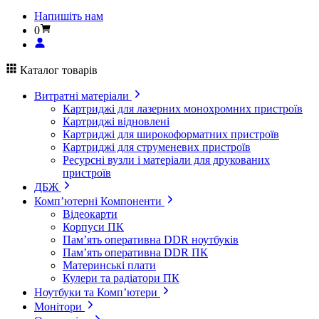
Напишіть нам
0
Каталог товарів
Витратні матеріали
Картриджі для лазерних монохромних пристроїв
Картриджі відновлені
Картриджі для широкоформатних пристроїв
Картриджі для струменевих пристроїв
Ресурсні вузли і матеріали для друкованих
пристроїв
ДБЖ
Комп’ютерні Компоненти
Відеокарти
Корпуси ПК
Пам’ять оперативна DDR ноутбуків
Пам’ять оперативна DDR ПК
Материнські плати
Кулери та радіатори ПК
Ноутбуки та Комп’ютери
Монітори