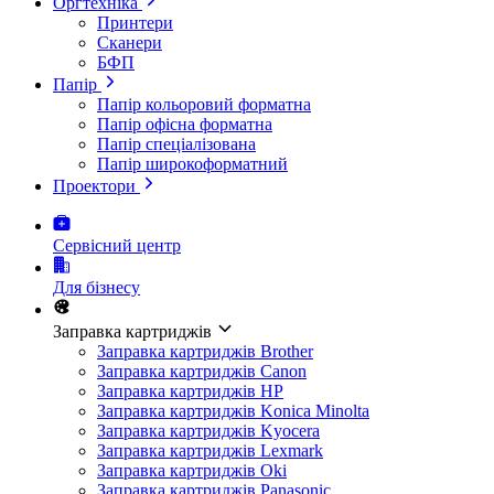
Оргтехніка
Принтери
Сканери
БФП
Папір
Папір кольоровий форматна
Папір офісна форматна
Папір спеціалізована
Папір широкоформатний
Проектори
Сервісний центр
Для бізнесу
Заправка картриджів
Заправка картриджів Brother
Заправка картриджів Canon
Заправка картриджів HP
Заправка картриджів Konica Minolta
Заправка картриджів Kyocera
Заправка картриджів Lexmark
Заправка картриджів Oki
Заправка картриджів Panasonic