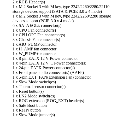
2 x RGB Header(s)
1 x M.2 Socket 3 with M key, type 2242/2260/2280/22110
storage devices support (SATA & PCIE 3.0 x 4 mode)
1 x M.2 Socket 3 with M key, type 2242/2260/2280 storage
devices support (PCIE 3.0 x 4 mode)
6 x SATA 6Gb/s connector(s)
1 x CPU Fan connector(s)
1 x CPU OPT Fan connector(s)
3 x Chassis Fan connector(s)
1 x AIO_PUMP connector
1 x H_AMP fan connector
1 x W_PUMP+ connector
1 x 8-pin EATX 12 V Power connector
1 x 4-pin EATX 12 V_1 Power connector(s)
1 x 24-pin EATX Power connector(s)
1 x Front panel audio connector(s) (AAFP)
1 x 5-pin EXT_FAN(Extension Fan) connector
1 x Slow Mode switch(es)
1 x Thermal sensor connector(s)
1 x Reset button(s)
1 x LN2 Mode switch(es)
1 x ROG extension (ROG_EXT) header(s)
1 x Safe Boot button
1 x ReTry button
1 x Slow Mode jumper(s)