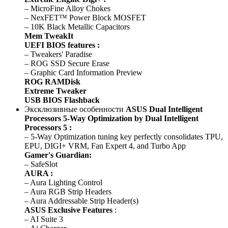
– MicroFine Alloy Chokes
– NexFET™ Power Block MOSFET
– 10K Black Metallic Capacitors
Mem TweakIt
UEFI BIOS features :
– Tweakers' Paradise
– ROG SSD Secure Erase
– Graphic Card Information Preview
ROG RAMDisk
Extreme Tweaker
USB BIOS Flashback
Эксклюзивные особенности
ASUS Dual Intelligent
Processors 5-Way Optimization by Dual Intelligent
Processors 5 :
– 5-Way Optimization tuning key perfectly consolidates TPU,
EPU, DIGI+ VRM, Fan Expert 4, and Turbo App
Gamer's Guardian:
– SafeSlot
AURA :
– Aura Lighting Control
– Aura RGB Strip Headers
– Aura Addressable Strip Header(s)
ASUS Exclusive Features
:
– AI Suite 3