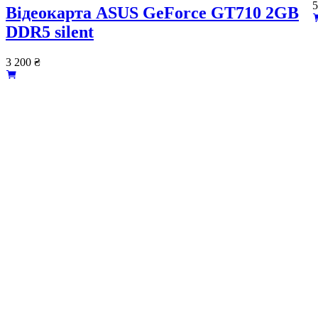
5
Вiдеокарта ASUS GeForce GT710 2GB
DDR5 silent
3 200
₴