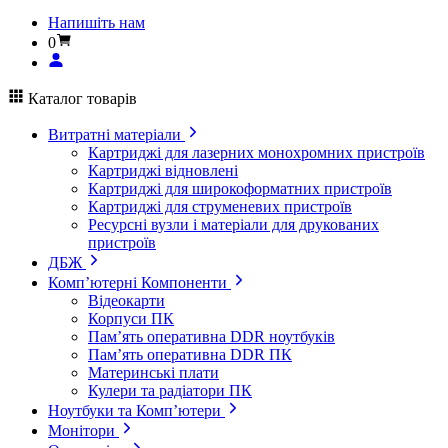
Напишіть нам
0
Каталог товарів
Витратні матеріали
Картриджі для лазерних монохромних пристроїв
Картриджі відновлені
Картриджі для широкоформатних пристроїв
Картриджі для струменевих пристроїв
Ресурсні вузли і матеріали для друкованих
пристроїв
ДБЖ
Комп’ютерні Компоненти
Відеокарти
Корпуси ПК
Пам’ять оперативна DDR ноутбуків
Пам’ять оперативна DDR ПК
Материнські плати
Кулери та радіатори ПК
Ноутбуки та Комп’ютери
Монітори