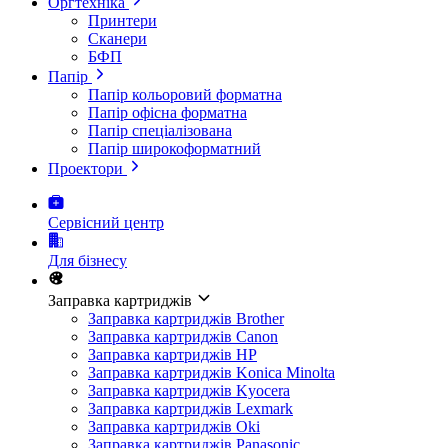
Оргтехніка
Принтери
Сканери
БФП
Папір
Папір кольоровий форматна
Папір офісна форматна
Папір спеціалізована
Папір широкоформатний
Проектори
Сервісний центр
Для бізнесу
Заправка картриджів
Заправка картриджів Brother
Заправка картриджів Canon
Заправка картриджів HP
Заправка картриджів Konica Minolta
Заправка картриджів Kyocera
Заправка картриджів Lexmark
Заправка картриджів Oki
Заправка картриджів Panasonic