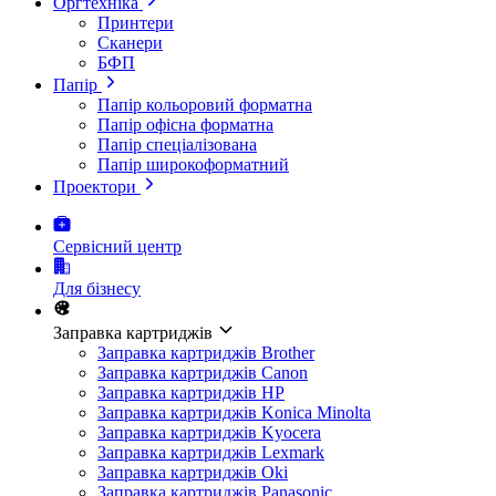
Оргтехніка
Принтери
Сканери
БФП
Папір
Папір кольоровий форматна
Папір офісна форматна
Папір спеціалізована
Папір широкоформатний
Проектори
Сервісний центр
Для бізнесу
Заправка картриджів
Заправка картриджів Brother
Заправка картриджів Canon
Заправка картриджів HP
Заправка картриджів Konica Minolta
Заправка картриджів Kyocera
Заправка картриджів Lexmark
Заправка картриджів Oki
Заправка картриджів Panasonic