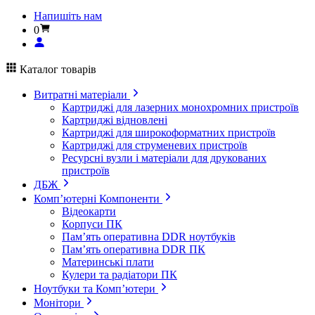
Напишіть нам
0
Каталог товарів
Витратні матеріали
Картриджі для лазерних монохромних пристроїв
Картриджі відновлені
Картриджі для широкоформатних пристроїв
Картриджі для струменевих пристроїв
Ресурсні вузли і матеріали для друкованих
пристроїв
ДБЖ
Комп’ютерні Компоненти
Відеокарти
Корпуси ПК
Пам’ять оперативна DDR ноутбуків
Пам’ять оперативна DDR ПК
Материнські плати
Кулери та радіатори ПК
Ноутбуки та Комп’ютери
Монітори