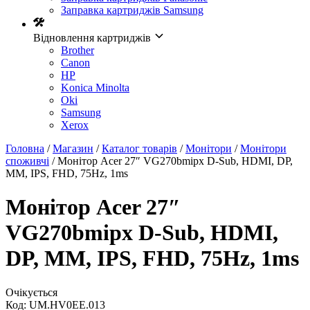
Заправка картриджів Samsung
Відновлення картриджів
Brother
Canon
HP
Konica Minolta
Oki
Samsung
Xerox
Головна
/
Магазин
/
Каталог товарів
/
Монітори
/
Монітори
споживчі
/ Монітор Acer 27″ VG270bmipx D-Sub, HDMI, DP,
MM, IPS, FHD, 75Hz, 1ms
Монітор Acer 27″
VG270bmipx D-Sub, HDMI,
DP, MM, IPS, FHD, 75Hz, 1ms
Очікується
Код:
UM.HV0EE.013