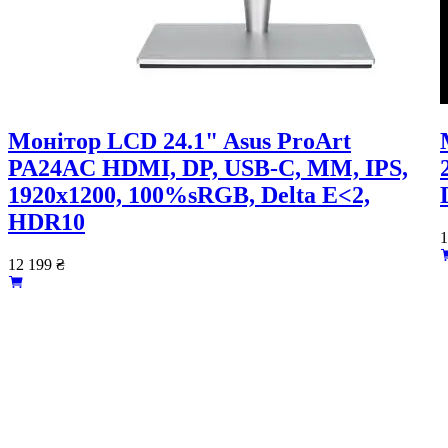
Монiтор LCD 24.1" Asus ProArt
PA24AC HDMI, DP, USB-C, MM, IPS,
1920x1200, 100%sRGB, Delta E<2,
HDR10
1
12 199
₴