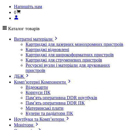
Напишіть нам
0
Каталог товарів
Витратні матеріали
Картриджі для лазерних монохромних пристроїв
Картриджі відновлені
Картриджі для широкоформатних пристроїв
Картриджі для струменевих пристроїв
Ресурсні вузли і матеріали для друкованих
пристроїв
ДБЖ
Комп’ютерні Компоненти
Відеокарти
Корпуси ПК
Пам’ять оперативна DDR ноутбуків
Пам’ять оперативна DDR ПК
Материнські плати
Кулери та радіатори ПК
Ноутбуки та Комп’ютери
Монітори