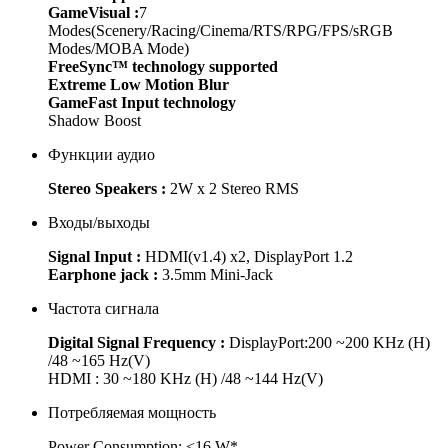
GameVisual :
7
Modes(Scenery/Racing/Cinema/RTS/RPG/FPS/sRGB
Modes/MOBA Mode)
FreeSync™ technology supported
Extreme Low Motion Blur
GameFast Input technology
Shadow Boost
Функции аудио
Stereo Speakers :
2W x 2 Stereo RMS
Входы/выходы
Signal Input :
HDMI(v1.4) x2, DisplayPort 1.2
Earphone jack :
3.5mm Mini-Jack
Частота сигнала
Digital Signal Frequency :
DisplayPort:200 ~200 KHz (H)
/48 ~165 Hz(V)
HDMI : 30 ~180 KHz (H) /48 ~144 Hz(V)
Потребляемая мощность
Power Consumption: <16 W*