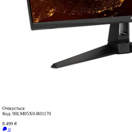
Очікується
Код:
90LM05X0-B01170
8 499
₴
0