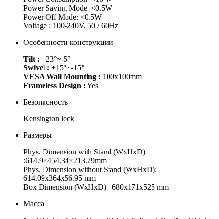
Power Saving Mode: <0.5W
Power Off Mode: <0.5W
Voltage : 100-240V, 50 / 60Hz
Особенности конструкции
Tilt :
+23°~-5°
Swivel :
+15°~-15°
VESA Wall Mounting :
100x100mm
Frameless Design :
Yes
Безопасность
Kensington lock
Размеры
Phys. Dimension with Stand (WxHxD)
:614.9×454.34×213.79mm
Phys. Dimension without Stand (WxHxD):
614.09x364x56.95 mm
Box Dimension (WxHxD) : 680x171x525 mm
Масса