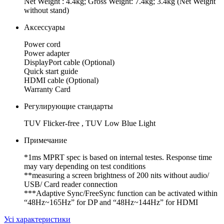
Net Weight : 4.4kg; Gross Weight: 7.4kg; 3.4kg (Net Weight
without stand)
Аксессуары
Power cord
Power adapter
DisplayPort cable (Optional)
Quick start guide
HDMI cable (Optional)
Warranty Card
Регулирующие стандарты
TUV Flicker-free , TUV Low Blue Light
Примечание
*1ms MPRT spec is based on internal testes. Response time
may vary depending on test conditions
**measuring a screen brightness of 200 nits without audio/
USB/ Card reader connection
***Adaptive Sync/FreeSync function can be activated within
“48Hz~165Hz” for DP and “48Hz~144Hz” for HDMI
Усі характеристики