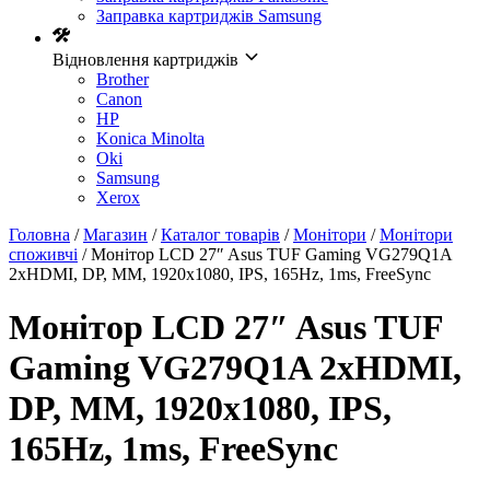
Заправка картриджів Samsung
Відновлення картриджів
Brother
Canon
HP
Konica Minolta
Oki
Samsung
Xerox
Головна
/
Магазин
/
Каталог товарів
/
Монітори
/
Монітори
споживчі
/ Монiтор LCD 27″ Asus TUF Gaming VG279Q1A
2xHDMI, DP, MM, 1920х1080, IPS, 165Hz, 1ms, FreeSync
Монiтор LCD 27″ Asus TUF
Gaming VG279Q1A 2xHDMI,
DP, MM, 1920х1080, IPS,
165Hz, 1ms, FreeSync