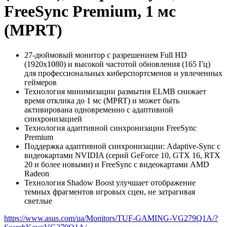
FreeSync Premium, 1 мс
(MPRT)
27-дюймовый монитор с разрешением Full HD
(1920х1080) и высокой частотой обновления (165 Гц)
для профессиональных киберспортсменов и увлеченных
геймеров
Технология минимизации размытия ELMB снижает
время отклика до 1 мс (MPRT) и может быть
активирована одновременно с адаптивной
синхронизацией
Технология адаптивной синхронизации FreeSync
Premium
Поддержка адаптивной синхронизации: Adaptive-Sync с
видеокартами NVIDIA (серий GeForce 10, GTX 16, RTX
20 и более новыми) и FreeSync с видеокартами AMD
Radeon
Технология Shadow Boost улучшает отображение
темных фрагментов игровых сцен, не затрагивая
светлые
https://www.asus.com/ua/Monitors/TUF-GAMING-VG279Q1A/?