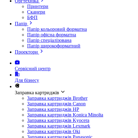
Оргтехніка
Принтери
Сканери
БФП
Папір
Папір кольоровий форматна
Папір офісна форматна
Папір спеціалізована
Папір широкоформатний
Проектори
Сервісний центр
Для бізнесу
Заправка картриджів
Заправка картриджів Brother
Заправка картриджів Canon
Заправка картриджів HP
Заправка картриджів Konica Minolta
Заправка картриджів Kyocera
Заправка картриджів Lexmark
Заправка картриджів Oki
Заправка картриджів Panasonic