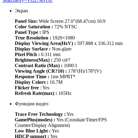
SearchKey=VG279Q1A/
Экран
Panel Size:
Wide Screen 27.0"(68.47cm) 16:9
Color Saturation :
72% NTSC
Panel Type :
IPS
True Resolution :
1920×1080
Display Viewing Area(HxV) :
597.888 x 336.312 mm
Display Surface :
Non-glare
Pixel Pitch :
0.311 mm
Brightness(Max) :
250 cd/?
Contrast Ratio (Max) :
1000:1
Viewing Angle (CR?10) :
178°(H)/178°(V)
Response Time :
1ms MPRT*
Display Colors :
16.7M
Flicker free
: Yes
Refresh Rate(max) :
165Hz
Функции видео
Trace Free Technology :
Yes
GamePlus(modes) :
Yes (Crosshair/Timer/FPS
Counter/Display Alignment)
Low Blue Light :
Yes
HDCP support :
Yes