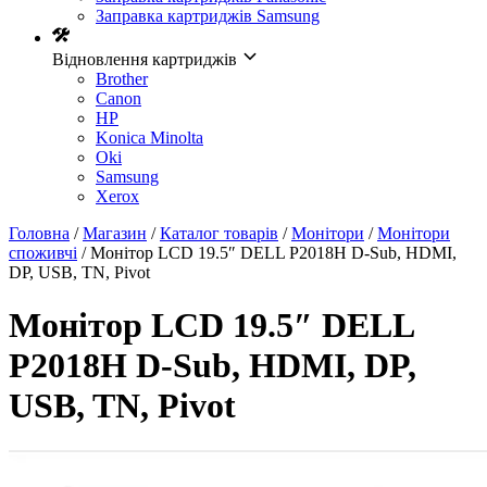
Заправка картриджів Samsung
Відновлення картриджів
Brother
Canon
HP
Konica Minolta
Oki
Samsung
Xerox
Головна
/
Магазин
/
Каталог товарів
/
Монітори
/
Монітори
споживчі
/ Монітор LCD 19.5″ DELL P2018H D-Sub, HDMI,
DP, USB, TN, Pivot
Монітор LCD 19.5″ DELL
P2018H D-Sub, HDMI, DP,
USB, TN, Pivot