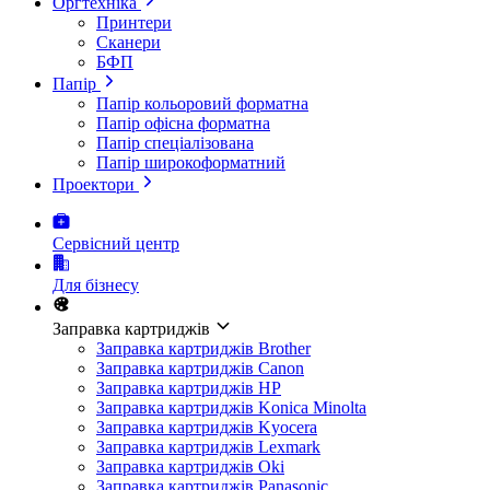
Оргтехніка
Принтери
Сканери
БФП
Папір
Папір кольоровий форматна
Папір офісна форматна
Папір спеціалізована
Папір широкоформатний
Проектори
Сервісний центр
Для бізнесу
Заправка картриджів
Заправка картриджів Brother
Заправка картриджів Canon
Заправка картриджів HP
Заправка картриджів Konica Minolta
Заправка картриджів Kyocera
Заправка картриджів Lexmark
Заправка картриджів Oki
Заправка картриджів Panasonic