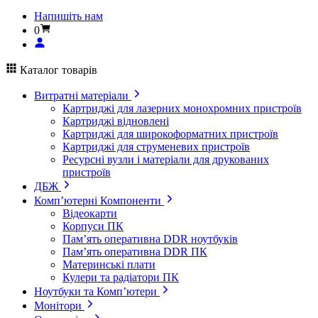
Напишіть нам
0
Каталог товарів
Витратні матеріали
Картриджі для лазерних монохромних пристроїв
Картриджі відновлені
Картриджі для широкоформатних пристроїв
Картриджі для струменевих пристроїв
Ресурсні вузли і матеріали для друкованих
пристроїв
ДБЖ
Комп’ютерні Компоненти
Відеокарти
Корпуси ПК
Пам’ять оперативна DDR ноутбуків
Пам’ять оперативна DDR ПК
Материнські плати
Кулери та радіатори ПК
Ноутбуки та Комп’ютери
Монітори