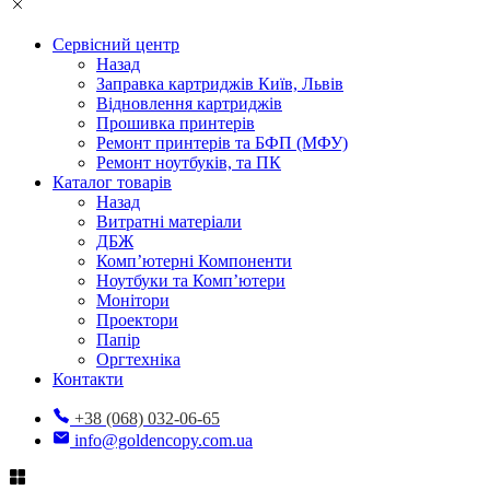
Сервісний центр
Назад
Заправка картриджів Київ, Львів
Відновлення картриджів
Прошивка принтерів
Ремонт принтерів та БФП (МФУ)
Ремонт ноутбуків, та ПК
Каталог товарів
Назад
Витратні матеріали
ДБЖ
Комп’ютерні Компоненти
Ноутбуки та Комп’ютери
Монітори
Проектори
Папір
Оргтехніка
Контакти
+38 (068) 032-06-65
info@goldencopy.com.ua