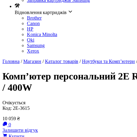
Заправка картриджів Samsung
Відновлення картриджів
Brother
Canon
HP
Konica Minolta
Oki
Samsung
Xerox
Головна
/
Магазин
/
Каталог товарів
/
Ноутбуки та Комп’ютери
Комп’ютер персональний 2E Rati
/ 400W
Очікується
Код:
2E-3615
10 059
₴
0
Залишити відгук
Купити