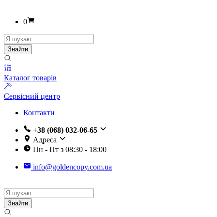
0
Пошук
товарів
Знайти
Каталог товарів
Сервісний центр
Контакти
+38 (068) 032-06-65
Адреса
Пн - Пт з 08:30 - 18:00
info@goldencopy.com.ua
Пошук
товарів
Знайти