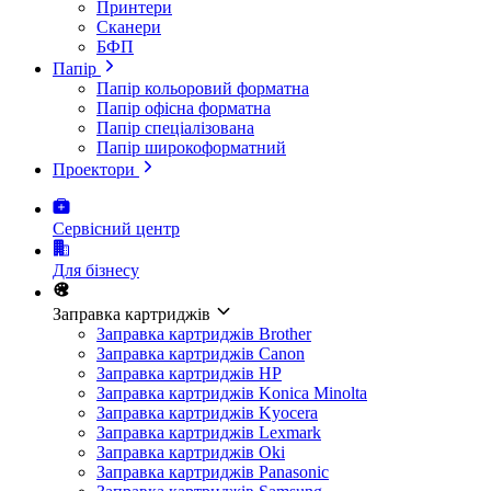
Принтери
Сканери
БФП
Папір
Папір кольоровий форматна
Папір офісна форматна
Папір спеціалізована
Папір широкоформатний
Проектори
Сервісний центр
Для бізнесу
Заправка картриджів
Заправка картриджів Brother
Заправка картриджів Canon
Заправка картриджів HP
Заправка картриджів Konica Minolta
Заправка картриджів Kyocera
Заправка картриджів Lexmark
Заправка картриджів Oki
Заправка картриджів Panasonic