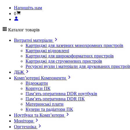
Напишіть нам
0
Каталог товарів
Витратні матеріали
Картриджі для лазерних монохромних пристроїв
Картриджі відновлені
Картриджі для широкоформатних пристроїв
Картриджі для струменевих пристроїв
Ресурсні вузли і матеріали для друкованих пристрої
ДБЖ
Комп’ютерні Компоненти
Відеокарти
Корпуси ПК
Пам’ять оперативна DDR ноутбуків
Пам’ять оперативна DDR ПК
Материнські плати
Кулери та радіатори ПК
Ноутбуки та Комп’ютери
Монітори
Оргтехніка