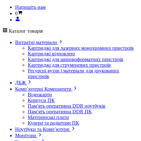
Напишіть нам
0
Каталог товарів
Витратні матеріали
Картриджі для лазерних монохромних пристроїв
Картриджі відновлені
Картриджі для широкоформатних пристроїв
Картриджі для струменевих пристроїв
Ресурсні вузли і матеріали для друкованих
пристроїв
ДБЖ
Комп’ютерні Компоненти
Відеокарти
Корпуси ПК
Пам’ять оперативна DDR ноутбуків
Пам’ять оперативна DDR ПК
Материнські плати
Кулери та радіатори ПК
Ноутбуки та Комп’ютери
Монітори