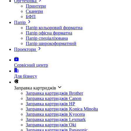
Оргтехніка
Принтери
Сканери
БФП
Папір
Папір кольоровий форматна
Папір офісна форматна
Папір спеціалізована
Папір широкоформатний
Проектори
Сервісний центр
Для бізнесу
Заправка картриджів
Заправка картриджів Brother
Заправка картриджів Canon
Заправка картриджів HP
Заправка картриджів Konica Minolta
Заправка картриджів Kyocera
Заправка картриджів Lexmark
Заправка картриджів Oki
Заправка картриджів Panasonic