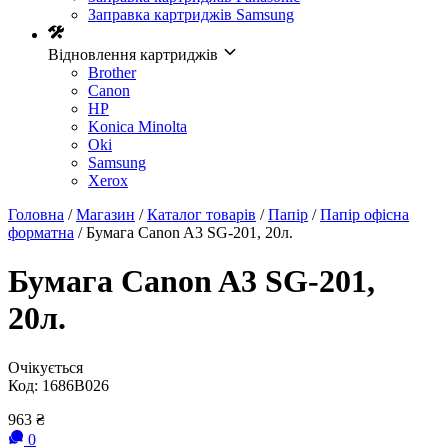
Заправка картриджів Samsung
Відновлення картриджів
Brother
Canon
HP
Konica Minolta
Oki
Samsung
Xerox
Головна
/
Магазин
/
Каталог товарів
/
Папір
/
Папір офісна
форматна
/ Бумага Canon A3 SG-201, 20л.
Бумага Canon A3 SG-201,
20л.
Очікується
Код:
1686B026
963
₴
0