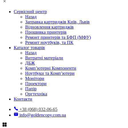
Сервісний центр
Назад
Заправка картриджів Київ, Львів
Відновлення картриджів
Прошивка принтерів
Ремонт принтерів та БФП (МФУ)
Ремонт ноутбуків, та ПК
Каталог товарів
Назад
Витратні матеріали
ДБЖ
Комп’ютерні Компоненти
Ноутбуки та Комп’ютери
Монітори
Проектори
Папір
Оргтехніка
Контакти
+38 (068) 032-06-65
info@goldencopy.com.ua