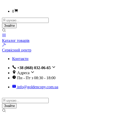
0
Пошук
товарів
Знайти
Каталог товарів
Сервісний центр
Контакти
+38 (068) 032-06-65
Адреса
Пн - Пт з 08:30 - 18:00
info@goldencopy.com.ua
Пошук
товарів
Знайти