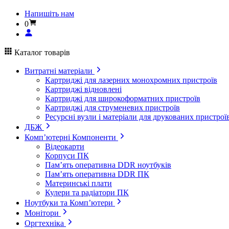
Напишіть нам
0
Каталог товарів
Витратні матеріали
Картриджі для лазерних монохромних пристроїв
Картриджі відновлені
Картриджі для широкоформатних пристроїв
Картриджі для струменевих пристроїв
Ресурсні вузли і матеріали для друкованих пристрої
ДБЖ
Комп’ютерні Компоненти
Відеокарти
Корпуси ПК
Пам’ять оперативна DDR ноутбуків
Пам’ять оперативна DDR ПК
Материнські плати
Кулери та радіатори ПК
Ноутбуки та Комп’ютери
Монітори
Оргтехніка