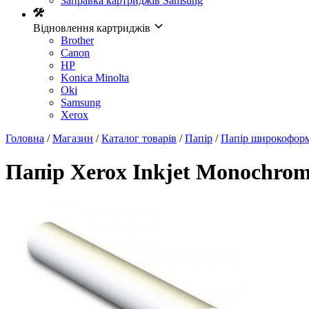
Заправка картриджів Samsung
Відновлення картриджів
Brother
Canon
HP
Konica Minolta
Oki
Samsung
Xerox
Головна
/
Магазин
/
Каталог товарів
/
Папір
/
Папір широкофор
Папір Xerox Inkjet Monochro