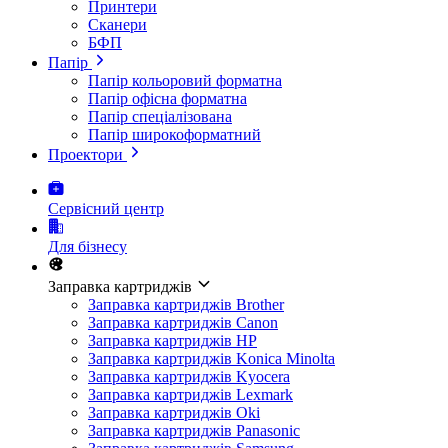
Принтери
Сканери
БФП
Папір
Папір кольоровий форматна
Папір офісна форматна
Папір спеціалізована
Папір широкоформатний
Проектори
Сервісний центр
Для бізнесу
Заправка картриджів
Заправка картриджів Brother
Заправка картриджів Canon
Заправка картриджів HP
Заправка картриджів Konica Minolta
Заправка картриджів Kyocera
Заправка картриджів Lexmark
Заправка картриджів Oki
Заправка картриджів Panasonic