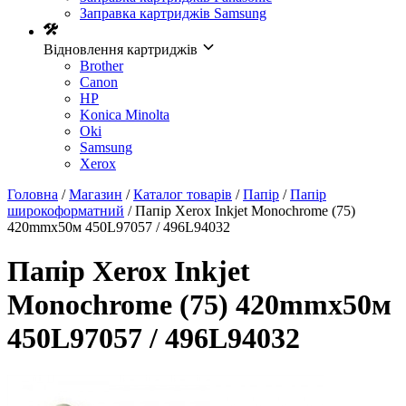
Заправка картриджів Samsung
Відновлення картриджів
Brother
Canon
HP
Konica Minolta
Oki
Samsung
Xerox
Головна
/
Магазин
/
Каталог товарів
/
Папір
/
Папір
широкоформатний
/ Папір Xerox Inkjet Monochrome (75)
420mmх50м 450L97057 / 496L94032
Папір Xerox Inkjet
Monochrome (75) 420mmх50м
450L97057 / 496L94032