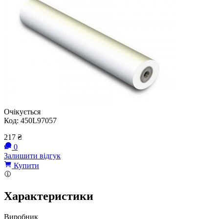
Очікується
Код:
450L97057
217
₴
0
Залишити відгук
Купити
Характеристики
Виробник