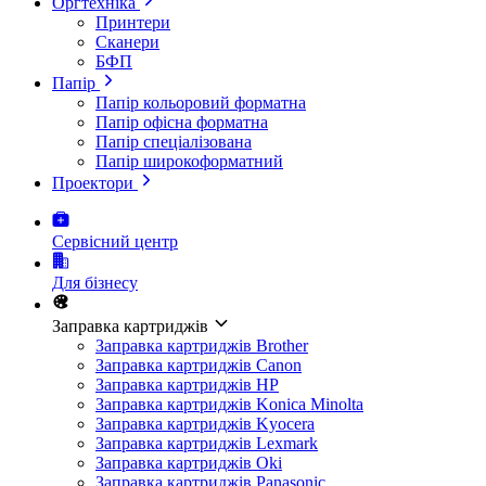
Оргтехніка
Принтери
Сканери
БФП
Папір
Папір кольоровий форматна
Папір офісна форматна
Папір спеціалізована
Папір широкоформатний
Проектори
Сервісний центр
Для бізнесу
Заправка картриджів
Заправка картриджів Brother
Заправка картриджів Canon
Заправка картриджів HP
Заправка картриджів Konica Minolta
Заправка картриджів Kyocera
Заправка картриджів Lexmark
Заправка картриджів Oki
Заправка картриджів Panasonic