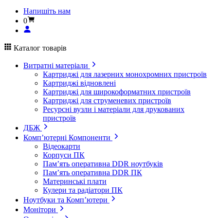
Напишіть нам
0
Каталог товарів
Витратні матеріали
Картриджі для лазерних монохромних пристроїв
Картриджі відновлені
Картриджі для широкоформатних пристроїв
Картриджі для струменевих пристроїв
Ресурсні вузли і матеріали для друкованих
пристроїв
ДБЖ
Комп’ютерні Компоненти
Відеокарти
Корпуси ПК
Пам’ять оперативна DDR ноутбуків
Пам’ять оперативна DDR ПК
Материнські плати
Кулери та радіатори ПК
Ноутбуки та Комп’ютери
Монітори