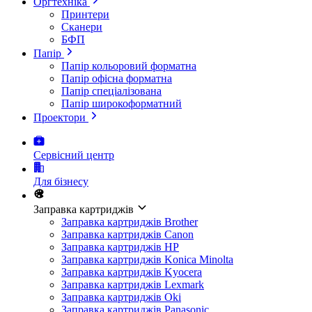
Оргтехніка
Принтери
Сканери
БФП
Папір
Папір кольоровий форматна
Папір офісна форматна
Папір спеціалізована
Папір широкоформатний
Проектори
Сервісний центр
Для бізнесу
Заправка картриджів
Заправка картриджів Brother
Заправка картриджів Canon
Заправка картриджів HP
Заправка картриджів Konica Minolta
Заправка картриджів Kyocera
Заправка картриджів Lexmark
Заправка картриджів Oki
Заправка картриджів Panasonic