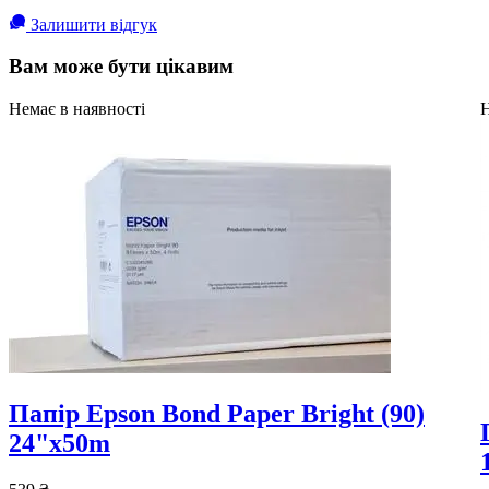
Залишити відгук
Вам може бути цікавим
Немає в наявності
Н
Папір Epson Bond Paper Bright (90)
24"x50m