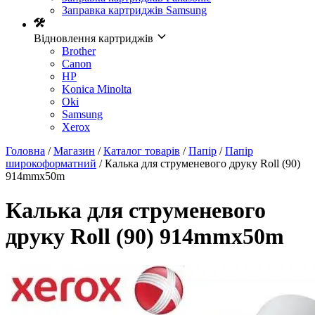
Заправка картриджів Samsung
Відновлення картриджів
Brother
Canon
HP
Konica Minolta
Oki
Samsung
Xerox
Головна
/
Магазин
/
Каталог товарів
/
Папір
/
Папір
широкоформатний
/ Калька для струменевого друку Roll (90)
914mmх50m
Калька для струменевого
друку Roll (90) 914mmх50m