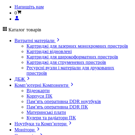
Напишіть нам
0
Каталог товарів
Витратні матеріали
Картриджі для лазерних монохромних пристроїв
Картриджі відновлені
Картриджі для широкоформатних пристроїв
Картриджі для струменевих пристроїв
Ресурсні вузли і матеріали для друкованих
пристроїв
ДБЖ
Комп’ютерні Компоненти
Відеокарти
Корпуси ПК
Пам’ять оперативна DDR ноутбуків
Пам’ять оперативна DDR ПК
Материнські плати
Кулери та радіатори ПК
Ноутбуки та Комп’ютери
Монітори