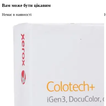
Вам може бути цікавим
Немає в наявності
Н