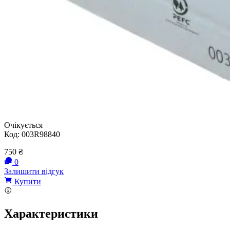
Очікується
Код:
003R98840
750
₴
0
Залишити відгук
Купити
Характеристики