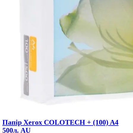
Папір Xerox COLOTECH + (100) A4
500л. AU