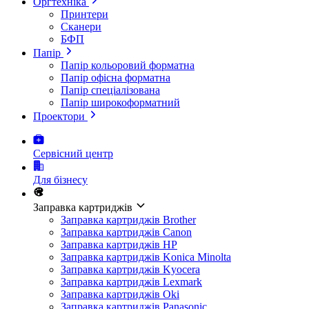
Оргтехніка
Принтери
Сканери
БФП
Папір
Папір кольоровий форматна
Папір офісна форматна
Папір спеціалізована
Папір широкоформатний
Проектори
Сервісний центр
Для бізнесу
Заправка картриджів
Заправка картриджів Brother
Заправка картриджів Canon
Заправка картриджів HP
Заправка картриджів Konica Minolta
Заправка картриджів Kyocera
Заправка картриджів Lexmark
Заправка картриджів Oki
Заправка картриджів Panasonic