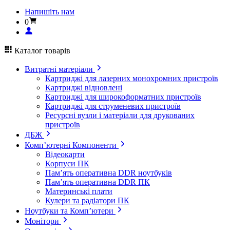
Напишіть нам
0
Каталог товарів
Витратні матеріали
Картриджі для лазерних монохромних пристроїв
Картриджі відновлені
Картриджі для широкоформатних пристроїв
Картриджі для струменевих пристроїв
Ресурсні вузли і матеріали для друкованих
пристроїв
ДБЖ
Комп’ютерні Компоненти
Відеокарти
Корпуси ПК
Пам’ять оперативна DDR ноутбуків
Пам’ять оперативна DDR ПК
Материнські плати
Кулери та радіатори ПК
Ноутбуки та Комп’ютери
Монітори