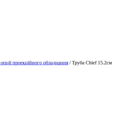
 опції проекційного обладнання
/ Труба Chief 15.2см