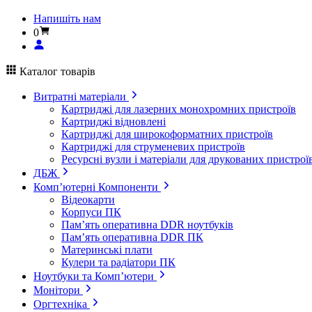
Напишіть нам
0
Каталог товарів
Витратні матеріали
Картриджі для лазерних монохромних пристроїв
Картриджі відновлені
Картриджі для широкоформатних пристроїв
Картриджі для струменевих пристроїв
Ресурсні вузли і матеріали для друкованих пристрої
ДБЖ
Комп’ютерні Компоненти
Відеокарти
Корпуси ПК
Пам’ять оперативна DDR ноутбуків
Пам’ять оперативна DDR ПК
Материнські плати
Кулери та радіатори ПК
Ноутбуки та Комп’ютери
Монітори
Оргтехніка