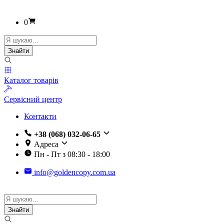
0
Пошук
товарів
Знайти
Каталог товарів
Сервісний центр
Контакти
+38 (068) 032-06-65
Адреса
Пн - Пт з 08:30 - 18:00
info@goldencopy.com.ua
Пошук
товарів
Знайти