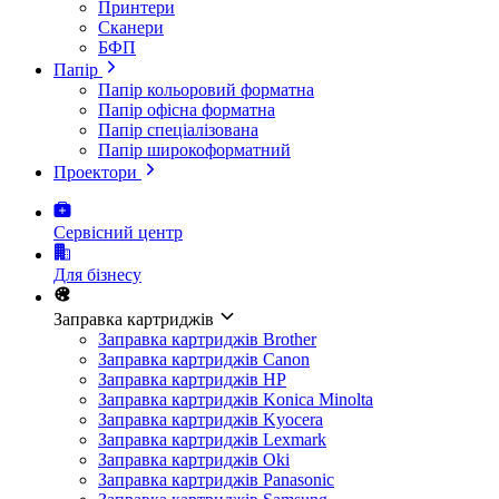
Принтери
Сканери
БФП
Папір
Папір кольоровий форматна
Папір офісна форматна
Папір спеціалізована
Папір широкоформатний
Проектори
Сервісний центр
Для бізнесу
Заправка картриджів
Заправка картриджів Brother
Заправка картриджів Canon
Заправка картриджів HP
Заправка картриджів Konica Minolta
Заправка картриджів Kyocera
Заправка картриджів Lexmark
Заправка картриджів Oki
Заправка картриджів Panasonic