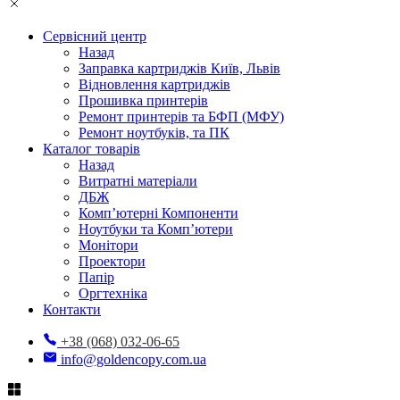
Сервісний центр
Назад
Заправка картриджів Київ, Львів
Відновлення картриджів
Прошивка принтерів
Ремонт принтерів та БФП (МФУ)
Ремонт ноутбуків, та ПК
Каталог товарів
Назад
Витратні матеріали
ДБЖ
Комп’ютерні Компоненти
Ноутбуки та Комп’ютери
Монітори
Проектори
Папір
Оргтехніка
Контакти
+38 (068) 032-06-65
info@goldencopy.com.ua