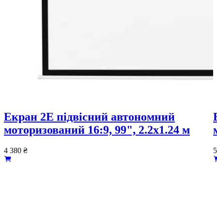
Екран 2E підвісний автономний
моторизований 16:9, 99", 2.2x1.24 м
4 380
₴
5