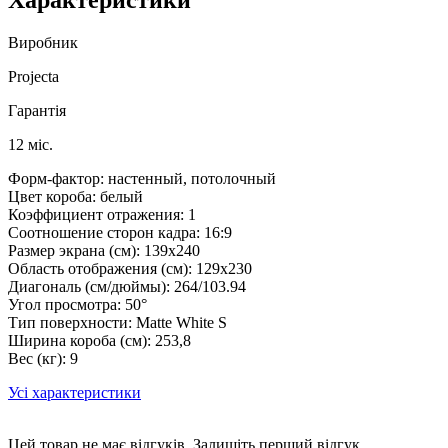
Виробник
Projecta
Гарантія
12 міс.
Форм-фактор: настенный, потолочный
Цвет короба: белый
Коэффициент отражения: 1
Соотношение сторон кадра: 16:9
Размер экрана (см): 139х240
Область отображения (см): 129х230
Диагональ (см/дюймы): 264/103.94
Угол просмотра: 50°
Тип поверхности: Matte White S
Ширина короба (см): 253,8
Вес (кг): 9
Усі характеристики
Цей товар не має відгуків. Залишіть перший відгук