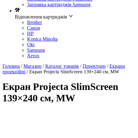
Заправка картриджів Samsung
Відновлення картриджів
Brother
Canon
HP
Konica Minolta
Oki
Samsung
Xerox
Головна
/
Магазин
/
Каталог товарів
/
Проектори
/
Екрани
проекційні
/ Eкран Projecta SlimScreen 139×240 см, MW
Eкран Projecta SlimScreen
139×240 см, MW