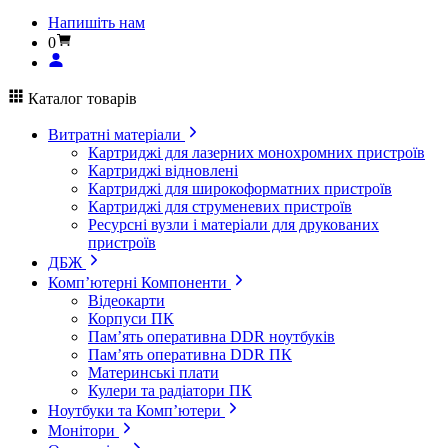
Напишіть нам
0
Каталог товарів
Витратні матеріали
Картриджі для лазерних монохромних пристроїв
Картриджі відновлені
Картриджі для широкоформатних пристроїв
Картриджі для струменевих пристроїв
Ресурсні вузли і матеріали для друкованих
пристроїв
ДБЖ
Комп’ютерні Компоненти
Відеокарти
Корпуси ПК
Пам’ять оперативна DDR ноутбуків
Пам’ять оперативна DDR ПК
Материнські плати
Кулери та радіатори ПК
Ноутбуки та Комп’ютери
Монітори