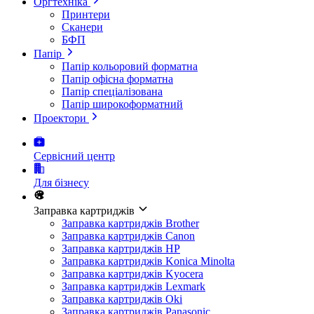
Оргтехніка
Принтери
Сканери
БФП
Папір
Папір кольоровий форматна
Папір офісна форматна
Папір спеціалізована
Папір широкоформатний
Проектори
Сервісний центр
Для бізнесу
Заправка картриджів
Заправка картриджів Brother
Заправка картриджів Canon
Заправка картриджів HP
Заправка картриджів Konica Minolta
Заправка картриджів Kyocera
Заправка картриджів Lexmark
Заправка картриджів Oki
Заправка картриджів Panasonic