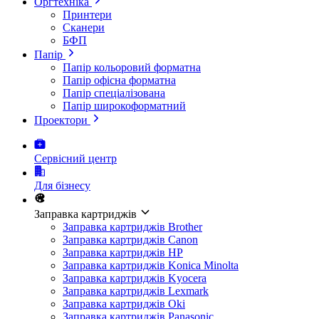
Оргтехніка
Принтери
Сканери
БФП
Папір
Папір кольоровий форматна
Папір офісна форматна
Папір спеціалізована
Папір широкоформатний
Проектори
Сервісний центр
Для бізнесу
Заправка картриджів
Заправка картриджів Brother
Заправка картриджів Canon
Заправка картриджів HP
Заправка картриджів Konica Minolta
Заправка картриджів Kyocera
Заправка картриджів Lexmark
Заправка картриджів Oki
Заправка картриджів Panasonic