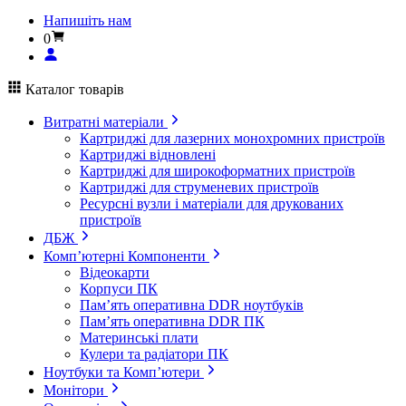
Напишіть нам
0
Каталог товарів
Витратні матеріали
Картриджі для лазерних монохромних пристроїв
Картриджі відновлені
Картриджі для широкоформатних пристроїв
Картриджі для струменевих пристроїв
Ресурсні вузли і матеріали для друкованих
пристроїв
ДБЖ
Комп’ютерні Компоненти
Відеокарти
Корпуси ПК
Пам’ять оперативна DDR ноутбуків
Пам’ять оперативна DDR ПК
Материнські плати
Кулери та радіатори ПК
Ноутбуки та Комп’ютери
Монітори