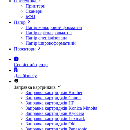
Оргтехніка
Принтери
Сканери
БФП
Папір
Папір кольоровий форматна
Папір офісна форматна
Папір спеціалізована
Папір широкоформатний
Проектори
Сервісний центр
Для бізнесу
Заправка картриджів
Заправка картриджів Brother
Заправка картриджів Canon
Заправка картриджів HP
Заправка картриджів Konica Minolta
Заправка картриджів Kyocera
Заправка картриджів Lexmark
Заправка картриджів Oki
Заправка картриджів Panasonic