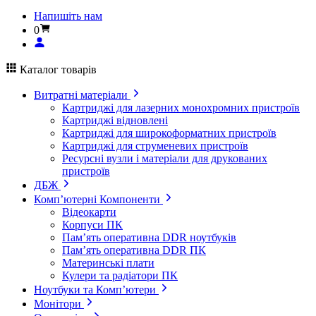
Напишіть нам
0
Каталог товарів
Витратні матеріали
Картриджі для лазерних монохромних пристроїв
Картриджі відновлені
Картриджі для широкоформатних пристроїв
Картриджі для струменевих пристроїв
Ресурсні вузли і матеріали для друкованих
пристроїв
ДБЖ
Комп’ютерні Компоненти
Відеокарти
Корпуси ПК
Пам’ять оперативна DDR ноутбуків
Пам’ять оперативна DDR ПК
Материнські плати
Кулери та радіатори ПК
Ноутбуки та Комп’ютери
Монітори