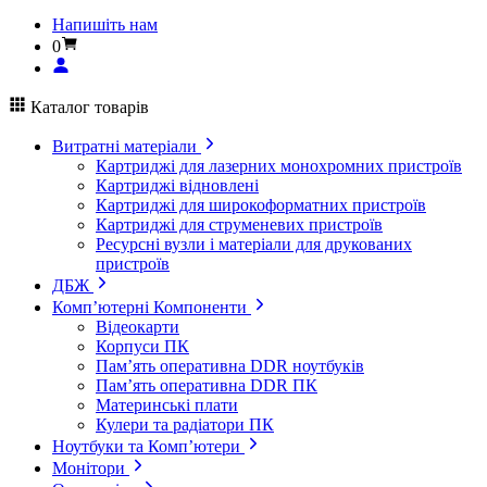
Напишіть нам
0
Каталог товарів
Витратні матеріали
Картриджі для лазерних монохромних пристроїв
Картриджі відновлені
Картриджі для широкоформатних пристроїв
Картриджі для струменевих пристроїв
Ресурсні вузли і матеріали для друкованих
пристроїв
ДБЖ
Комп’ютерні Компоненти
Відеокарти
Корпуси ПК
Пам’ять оперативна DDR ноутбуків
Пам’ять оперативна DDR ПК
Материнські плати
Кулери та радіатори ПК
Ноутбуки та Комп’ютери
Монітори