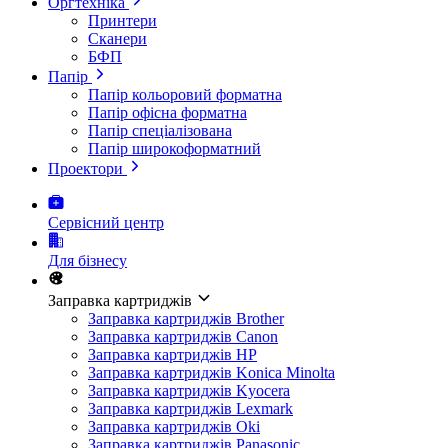
Оргтехніка
Принтери
Сканери
БФП
Папір
Папір кольоровий форматна
Папір офісна форматна
Папір спеціалізована
Папір широкоформатний
Проектори
Сервісний центр
Для бізнесу
Заправка картриджів
Заправка картриджів Brother
Заправка картриджів Canon
Заправка картриджів HP
Заправка картриджів Konica Minolta
Заправка картриджів Kyocera
Заправка картриджів Lexmark
Заправка картриджів Oki
Заправка картриджів Panasonic