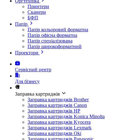
Оргтехніка
Принтери
Сканери
БФП
Папір
Папір кольоровий форматна
Папір офісна форматна
Папір спеціалізована
Папір широкоформатний
Проектори
Сервісний центр
Для бізнесу
Заправка картриджів
Заправка картриджів Brother
Заправка картриджів Canon
Заправка картриджів HP
Заправка картриджів Konica Minolta
Заправка картриджів Kyocera
Заправка картриджів Lexmark
Заправка картриджів Oki
Заправка картриджів Panasonic