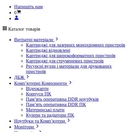
Напишіть нам
0
Каталог товарів
Витратні матеріали
Картриджі для лазерних монохромних пристроїв
Картриджі відновлені
Картриджі для широкоформатних пристроїв
Картриджі для струменевих пристроїв
Ресурсні вузли і матеріали для друкованих
пристроїв
ДБЖ
Комп’ютерні Компоненти
Відеокарти
Корпуси ПК
Пам’ять оперативна DDR ноутбуків
Пам’ять оперативна DDR ПК
Материнські плати
Кулери та радіатори ПК
Ноутбуки та Комп’ютери
Монітори