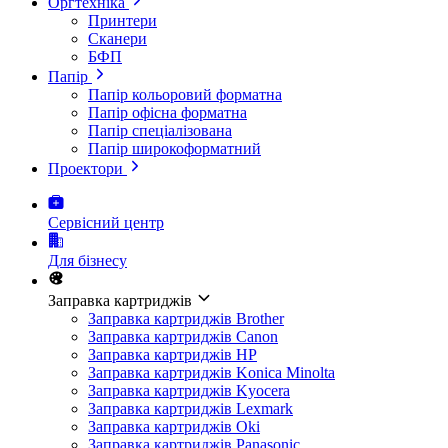
Оргтехніка
Принтери
Сканери
БФП
Папір
Папір кольоровий форматна
Папір офісна форматна
Папір спеціалізована
Папір широкоформатний
Проектори
Сервісний центр
Для бізнесу
Заправка картриджів
Заправка картриджів Brother
Заправка картриджів Canon
Заправка картриджів HP
Заправка картриджів Konica Minolta
Заправка картриджів Kyocera
Заправка картриджів Lexmark
Заправка картриджів Oki
Заправка картриджів Panasonic