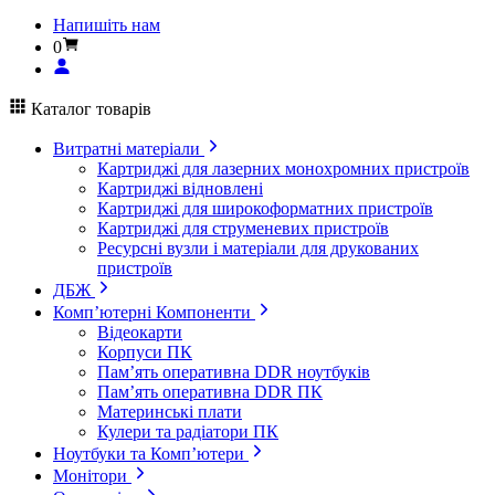
Напишіть нам
0
Каталог товарів
Витратні матеріали
Картриджі для лазерних монохромних пристроїв
Картриджі відновлені
Картриджі для широкоформатних пристроїв
Картриджі для струменевих пристроїв
Ресурсні вузли і матеріали для друкованих
пристроїв
ДБЖ
Комп’ютерні Компоненти
Відеокарти
Корпуси ПК
Пам’ять оперативна DDR ноутбуків
Пам’ять оперативна DDR ПК
Материнські плати
Кулери та радіатори ПК
Ноутбуки та Комп’ютери
Монітори