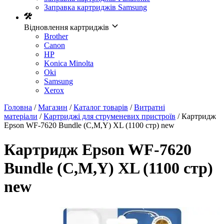
Заправка картриджів Samsung
Відновлення картриджів
Brother
Canon
HP
Konica Minolta
Oki
Samsung
Xerox
Головна
/
Магазин
/
Каталог товарів
/
Витратні
матеріали
/
Картриджі для струменевих пристроїв
/ Картридж
Epson WF-7620 Bundle (C,M,Y) XL (1100 стр) new
Картридж Epson WF-7620
Bundle (C,M,Y) XL (1100 стр)
new