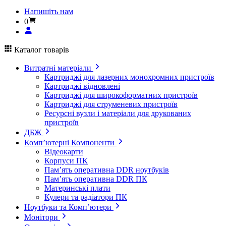
Напишіть нам
0
Каталог товарів
Витратні матеріали
Картриджі для лазерних монохромних пристроїв
Картриджі відновлені
Картриджі для широкоформатних пристроїв
Картриджі для струменевих пристроїв
Ресурсні вузли і матеріали для друкованих
пристроїв
ДБЖ
Комп’ютерні Компоненти
Відеокарти
Корпуси ПК
Пам’ять оперативна DDR ноутбуків
Пам’ять оперативна DDR ПК
Материнські плати
Кулери та радіатори ПК
Ноутбуки та Комп’ютери
Монітори