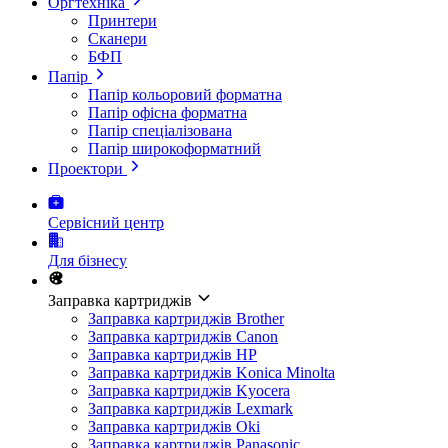
Оргтехніка
Принтери
Сканери
БФП
Папір
Папір кольоровий форматна
Папір офісна форматна
Папір спеціалізована
Папір широкоформатний
Проектори
Сервісний центр
Для бізнесу
Заправка картриджів
Заправка картриджів Brother
Заправка картриджів Canon
Заправка картриджів HP
Заправка картриджів Konica Minolta
Заправка картриджів Kyocera
Заправка картриджів Lexmark
Заправка картриджів Oki
Заправка картриджів Panasonic