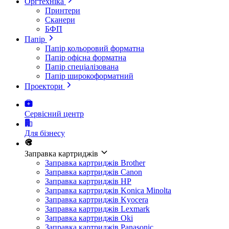
Оргтехніка
Принтери
Сканери
БФП
Папір
Папір кольоровий форматна
Папір офісна форматна
Папір спеціалізована
Папір широкоформатний
Проектори
Сервісний центр
Для бізнесу
Заправка картриджів
Заправка картриджів Brother
Заправка картриджів Canon
Заправка картриджів HP
Заправка картриджів Konica Minolta
Заправка картриджів Kyocera
Заправка картриджів Lexmark
Заправка картриджів Oki
Заправка картриджів Panasonic