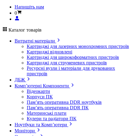
Напишіть нам
0
Каталог товарів
Витратні матеріали
Картриджі для лазерних монохромних пристроїв
Картриджі відновлені
Картриджі для широкоформатних пристроїв
Картриджі для струменевих пристроїв
Ресурсні вузли і матеріали для друкованих
пристроїв
ДБЖ
Комп’ютерні Компоненти
Відеокарти
Корпуси ПК
Пам’ять оперативна DDR ноутбуків
Пам’ять оперативна DDR ПК
Материнські плати
Кулери та радіатори ПК
Ноутбуки та Комп’ютери
Монітори