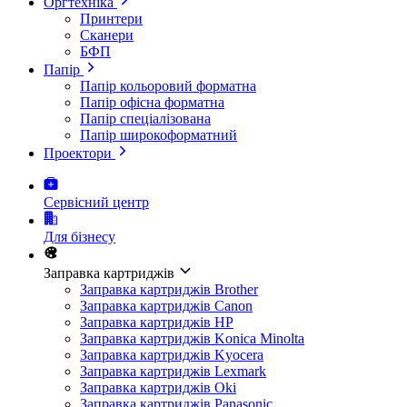
Оргтехніка
Принтери
Сканери
БФП
Папір
Папір кольоровий форматна
Папір офісна форматна
Папір спеціалізована
Папір широкоформатний
Проектори
Сервісний центр
Для бізнесу
Заправка картриджів
Заправка картриджів Brother
Заправка картриджів Canon
Заправка картриджів HP
Заправка картриджів Konica Minolta
Заправка картриджів Kyocera
Заправка картриджів Lexmark
Заправка картриджів Oki
Заправка картриджів Panasonic