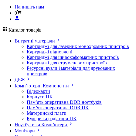
Напишіть нам
0
Каталог товарів
Витратні матеріали
Картриджі для лазерних монохромних пристроїв
Картриджі відновлені
Картриджі для широкоформатних пристроїв
Картриджі для струменевих пристроїв
Ресурсні вузли і матеріали для друкованих
пристроїв
ДБЖ
Комп’ютерні Компоненти
Відеокарти
Корпуси ПК
Пам’ять оперативна DDR ноутбуків
Пам’ять оперативна DDR ПК
Материнські плати
Кулери та радіатори ПК
Ноутбуки та Комп’ютери
Монітори