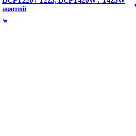
DCPT220 / T225, DCPT420W / T425W
жовтий