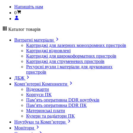
Напишіть нам
0
Каталог товарів
Витратні матеріали
Картриджі для лазерних монохромних пристроїв
Картриджі відновлені
Картриджі для широкоформатних пристроїв
Картриджі для струменевих пристроїв
Ресурсні вузли і матеріали для друкованих
пристроїв
ДБЖ
Комп’ютерні Компоненти
Відеокарти
Корпуси ПК
Пам’ять оперативна DDR ноутбуків
Пам’ять оперативна DDR ПК
Материнські плати
Кулери та радіатори ПК
Ноутбуки та Комп’ютери
Монітори