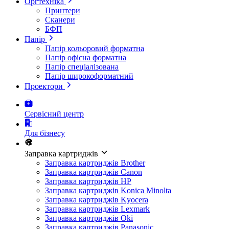
Оргтехніка
Принтери
Сканери
БФП
Папір
Папір кольоровий форматна
Папір офісна форматна
Папір спеціалізована
Папір широкоформатний
Проектори
Сервісний центр
Для бізнесу
Заправка картриджів
Заправка картриджів Brother
Заправка картриджів Canon
Заправка картриджів HP
Заправка картриджів Konica Minolta
Заправка картриджів Kyocera
Заправка картриджів Lexmark
Заправка картриджів Oki
Заправка картриджів Panasonic