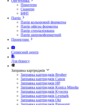
Оргтехніка
Принтери
Сканери
БФП
Папір
Папір кольоровий форматна
Папір офісна форматна
Папір спеціалізована
Папір широкоформатний
Проектори
Сервісний центр
Для бізнесу
Заправка картриджів
Заправка картриджів Brother
Заправка картриджів Canon
Заправка картриджів HP
Заправка картриджів Konica Minolta
Заправка картриджів Kyocera
Заправка картриджів Lexmark
Заправка картриджів Oki
Заправка картриджів Panasonic