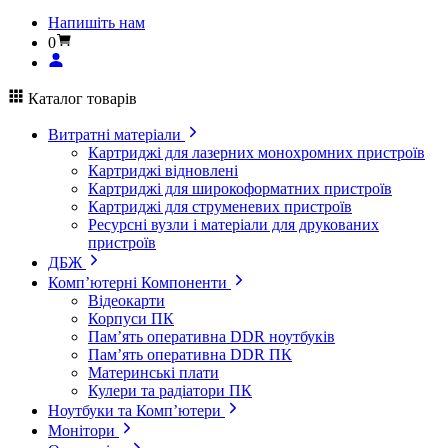
Напишіть нам
0
Каталог товарів
Витратні матеріали
Картриджі для лазерних монохромних пристроїв
Картриджі відновлені
Картриджі для широкоформатних пристроїв
Картриджі для струменевих пристроїв
Ресурсні вузли і матеріали для друкованих
пристроїв
ДБЖ
Комп’ютерні Компоненти
Відеокарти
Корпуси ПК
Пам’ять оперативна DDR ноутбуків
Пам’ять оперативна DDR ПК
Материнські плати
Кулери та радіатори ПК
Ноутбуки та Комп’ютери
Монітори