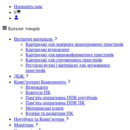
Напишіть нам
0
Каталог товарів
Витратні матеріали
Картриджі для лазерних монохромних пристроїв
Картриджі відновлені
Картриджі для широкоформатних пристроїв
Картриджі для струменевих пристроїв
Ресурсні вузли і матеріали для друкованих
пристроїв
ДБЖ
Комп’ютерні Компоненти
Відеокарти
Корпуси ПК
Пам’ять оперативна DDR ноутбуків
Пам’ять оперативна DDR ПК
Материнські плати
Кулери та радіатори ПК
Ноутбуки та Комп’ютери
Монітори