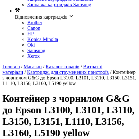
Заправка картриджів Samsung
Відновлення картриджів
Brother
Canon
HP
Konica Minolta
Oki
Samsung
Xerox
Головна
/
Магазин
/
Каталог товарів
/
Витратні
матеріали
/
Картриджі для струменевих пристроїв
/ Контейнер
з чорнилом G&G до Epson L3100, L3101, L3110, L3150, L3151,
L1110, L3156, L3160, L5190 yellow
Контейнер з чорнилом G&G
до Epson L3100, L3101, L3110,
L3150, L3151, L1110, L3156,
L3160, L5190 yellow