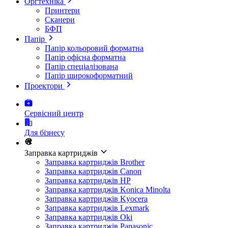
Оргтехніка
Принтери
Сканери
БФП
Папір
Папір кольоровий форматна
Папір офісна форматна
Папір спеціалізована
Папір широкоформатний
Проектори
Сервісний центр
Для бізнесу
Заправка картриджів
Заправка картриджів Brother
Заправка картриджів Canon
Заправка картриджів HP
Заправка картриджів Konica Minolta
Заправка картриджів Kyocera
Заправка картриджів Lexmark
Заправка картриджів Oki
Заправка картриджів Panasonic