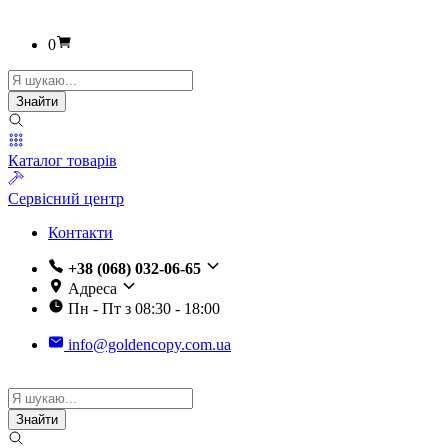
0
Пошук
товарів
Знайти
Каталог товарів
Сервісний центр
Контакти
+38 (068) 032-06-65
Адреса
Пн - Пт з 08:30 - 18:00
info@goldencopy.com.ua
Пошук
товарів
Знайти