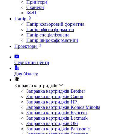
Принтери
Сканери
БФП
Папір
Папір кольоровий форматна
Папір офісна форматна
Папір спеціалізована
Папір широкоформатний
Проектори
Сервісний центр
Для бізнесу
Заправка картриджів
Заправка картриджів Brother
Заправка картриджів Canon
Заправка картриджів HP
Заправка картриджів Konica Minolta
Заправка картриджів Kyocera
Заправка картриджів Lexmark
Заправка картриджів Oki
Заправка картриджів Panasonic