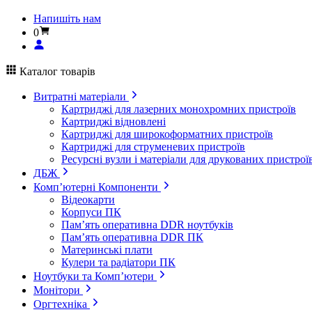
Напишіть нам
0
Каталог товарів
Витратні матеріали
Картриджі для лазерних монохромних пристроїв
Картриджі відновлені
Картриджі для широкоформатних пристроїв
Картриджі для струменевих пристроїв
Ресурсні вузли і матеріали для друкованих пристрої
ДБЖ
Комп’ютерні Компоненти
Відеокарти
Корпуси ПК
Пам’ять оперативна DDR ноутбуків
Пам’ять оперативна DDR ПК
Материнські плати
Кулери та радіатори ПК
Ноутбуки та Комп’ютери
Монітори
Оргтехніка