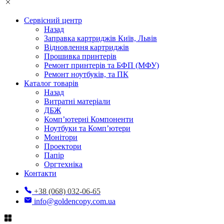
Сервісний центр
Назад
Заправка картриджів Київ, Львів
Відновлення картриджів
Прошивка принтерів
Ремонт принтерів та БФП (МФУ)
Ремонт ноутбуків, та ПК
Каталог товарів
Назад
Витратні матеріали
ДБЖ
Комп’ютерні Компоненти
Ноутбуки та Комп’ютери
Монітори
Проектори
Папір
Оргтехніка
Контакти
+38 (068) 032-06-65
info@goldencopy.com.ua