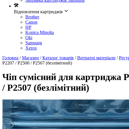
Заправка картриджів Samsung
Відновлення картриджів
Brother
Canon
HP
Konica Minolta
Oki
Samsung
Xerox
Головна
/
Магазин
/
Каталог товарів
/
Витратні матеріали
/
Ресу
P2207 / P2500 / P2507 (безлімітний)
Чіп сумісний для картриджа P
/ P2507 (безлімітний)