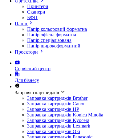
Оргтехніка
Принтери
Сканери
БФП
Папір
Папір кольоровий форматна
Папір офісна форматна
Папір спеціалізована
Папір широкоформатний
Проектори
Сервісний центр
Для бізнесу
Заправка картриджів
Заправка картриджів Brother
Заправка картриджів Canon
Заправка картриджів HP
Заправка картриджів Konica Minolta
Заправка картриджів Kyocera
Заправка картриджів Lexmark
Заправка картриджів Oki
Заправка картриджів Panasonic