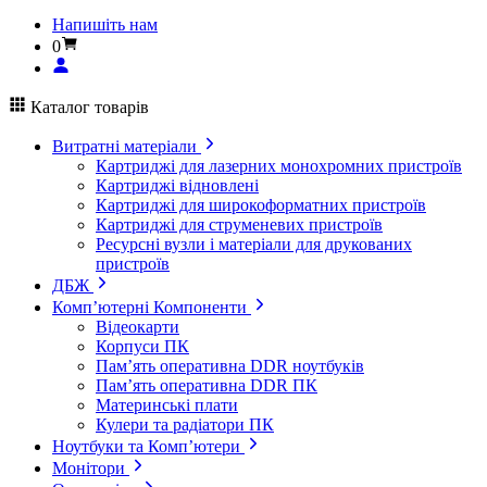
Напишіть нам
0
Каталог товарів
Витратні матеріали
Картриджі для лазерних монохромних пристроїв
Картриджі відновлені
Картриджі для широкоформатних пристроїв
Картриджі для струменевих пристроїв
Ресурсні вузли і матеріали для друкованих
пристроїв
ДБЖ
Комп’ютерні Компоненти
Відеокарти
Корпуси ПК
Пам’ять оперативна DDR ноутбуків
Пам’ять оперативна DDR ПК
Материнські плати
Кулери та радіатори ПК
Ноутбуки та Комп’ютери
Монітори