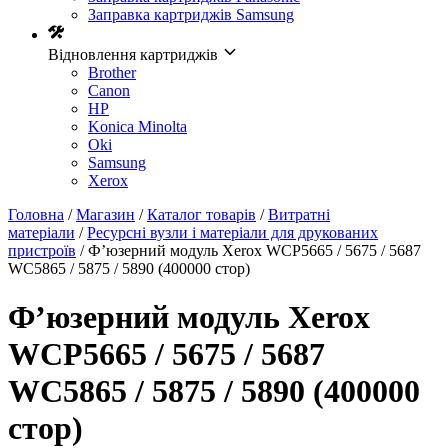
Заправка картриджів Samsung
Відновлення картриджів
Brother
Canon
HP
Konica Minolta
Oki
Samsung
Xerox
Головна
/
Магазин
/
Каталог товарів
/
Витратні
матеріали
/
Ресурсні вузли і матеріали для друкованих
пристроїв
/ Ф’юзерний модуль Xerox WCP5665 / 5675 / 5687
WC5865 / 5875 / 5890 (400000 стор)
Ф’юзерний модуль Xerox
WCP5665 / 5675 / 5687
WC5865 / 5875 / 5890 (400000
стор)