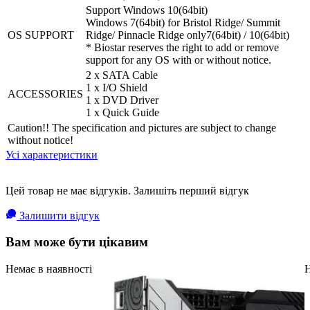
Support Windows 10(64bit)
Windows 7(64bit) for Bristol Ridge/ Summit
OS SUPPORT
Ridge/ Pinnacle Ridge only7(64bit) / 10(64bit)
* Biostar reserves the right to add or remove
support for any OS with or without notice.
2 x SATA Cable
1 x I/O Shield
ACCESSORIES
1 x DVD Driver
1 x Quick Guide
Caution!! The specification and pictures are subject to change
without notice!
Усі характеристики
Цей товар не має відгуків. Залишіть перший відгук
Залишити відгук
Вам може бути цікавим
Немає в наявності
Н