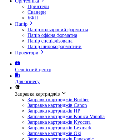
Оргтехніка
Принтери
Сканери
БФП
Папір
Папір кольоровий форматна
Папір офісна форматна
Папір спеціалізована
Папір широкоформатний
Проектори
Сервісний центр
Для бізнесу
Заправка картриджів
Заправка картриджів Brother
Заправка картриджів Canon
Заправка картриджів HP
Заправка картриджів Konica Minolta
Заправка картриджів Kyocera
Заправка картриджів Lexmark
Заправка картриджів Oki
Заправка картриджів Panasonic