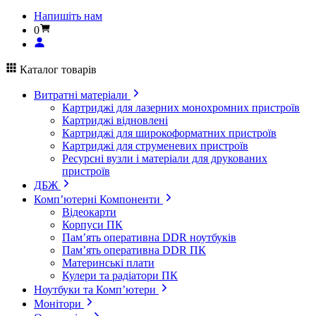
Напишіть нам
0
Каталог товарів
Витратні матеріали
Картриджі для лазерних монохромних пристроїв
Картриджі відновлені
Картриджі для широкоформатних пристроїв
Картриджі для струменевих пристроїв
Ресурсні вузли і матеріали для друкованих
пристроїв
ДБЖ
Комп’ютерні Компоненти
Відеокарти
Корпуси ПК
Пам’ять оперативна DDR ноутбуків
Пам’ять оперативна DDR ПК
Материнські плати
Кулери та радіатори ПК
Ноутбуки та Комп’ютери
Монітори