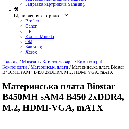
Заправка картриджів Samsung
Відновлення картриджів
Brother
Canon
HP
Konica Minolta
Oki
Samsung
Xerox
Головна
/
Магазин
/
Каталог товарів
/
Комп'ютерні
Компоненти
/
Материнські плати
/ Материнcька плата Biostar
B450MH sAM4 B450 2xDDR4, M.2, HDMI-VGA, mATX
Материнcька плата Biostar
B450MH sAM4 B450 2xDDR4,
M.2, HDMI-VGA, mATX