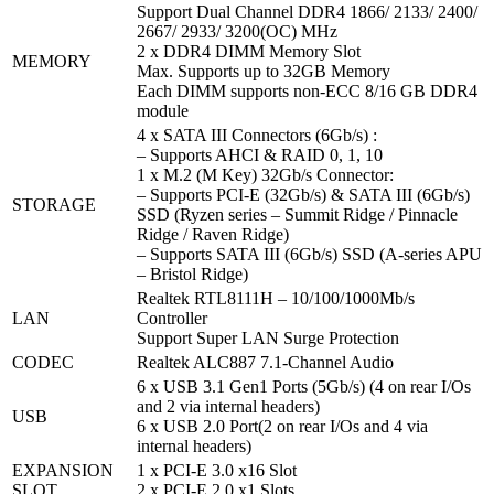
Support Dual Channel DDR4 1866/ 2133/ 2400/
2667/ 2933/ 3200(OC) MHz
2 x DDR4 DIMM Memory Slot
MEMORY
Max. Supports up to 32GB Memory
Each DIMM supports non-ECC 8/16 GB DDR4
module
4 x SATA III Connectors (6Gb/s) :
– Supports AHCI & RAID 0, 1, 10
1 x M.2 (M Key) 32Gb/s Connector:
– Supports PCI-E (32Gb/s) & SATA III (6Gb/s)
STORAGE
SSD (Ryzen series – Summit Ridge / Pinnacle
Ridge / Raven Ridge)
– Supports SATA III (6Gb/s) SSD (A-series APU
– Bristol Ridge)
Realtek RTL8111H – 10/100/1000Mb/s
LAN
Controller
Support Super LAN Surge Protection
CODEC
Realtek ALC887 7.1-Channel Audio
6 x USB 3.1 Gen1 Ports (5Gb/s) (4 on rear I/Os
and 2 via internal headers)
USB
6 x USB 2.0 Port(2 on rear I/Os and 4 via
internal headers)
EXPANSION
1 x PCI-E 3.0 x16 Slot
SLOT
2 x PCI-E 2.0 x1 Slots