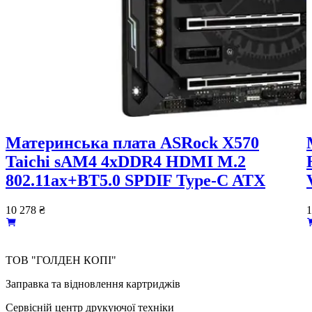
Материнська плата ASRock X570
Taichi sAM4 4xDDR4 HDMI M.2
802.11ax+BT5.0 SPDIF Type-C ATX
10 278
₴
1
ТОВ "ГОЛДЕН КОПІ"
Заправка та відновлення картриджів
Сервісній центр друкуючої техніки