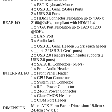
1 x PS/2 Keyboard/Mouse
4 x USB 3.1 Gen1 (5Gb/s) Ports
2 x USB 2.0 Ports
1 x HDMI Connector ,resolution up to 4096 x
REAR I/O
2160@24Hz, compliant with HDMI 1.4
1 x VGA Port ,resolution up to 1920 x 1200
@60Hz
1 x LAN Port
3 x Audio Jacks
1 x USB 3.1 Gen1 Header(5Gb/s) (each header
supports 2 USB 3.1 Gen1 ports)
2 x USB 2.0 Headers (each header supports 2
USB 2.0 ports)
4 x SATA III Connectors (6Gb/s)
1 x Front Audio Header
INTERNAL I/O
1 x Front Panel Header
1 x CPU Fan Connector
1 x System Fan Connector
1 x 8-Pin Power Connector
1 x 24-Pin Power Connector
1 x Clear CMOS Header
1 x COM Port Header
Micro ATX Form Factor Dimension: 19.8cm x
DIMENSION
24.4cm ( W x L )