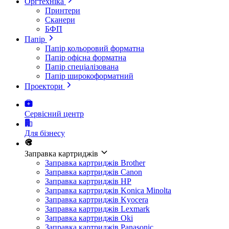
Оргтехніка
Принтери
Сканери
БФП
Папір
Папір кольоровий форматна
Папір офісна форматна
Папір спеціалізована
Папір широкоформатний
Проектори
Сервісний центр
Для бізнесу
Заправка картриджів
Заправка картриджів Brother
Заправка картриджів Canon
Заправка картриджів HP
Заправка картриджів Konica Minolta
Заправка картриджів Kyocera
Заправка картриджів Lexmark
Заправка картриджів Oki
Заправка картриджів Panasonic