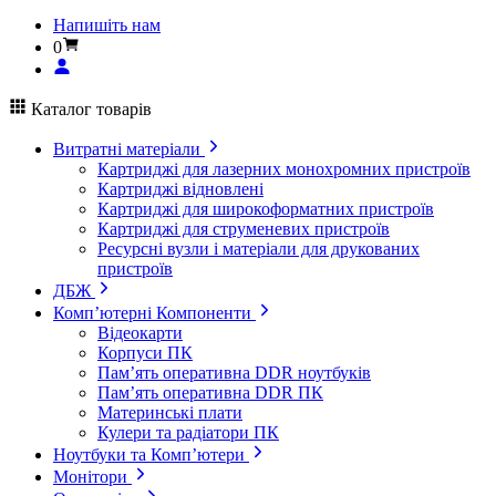
Напишіть нам
0
Каталог товарів
Витратні матеріали
Картриджі для лазерних монохромних пристроїв
Картриджі відновлені
Картриджі для широкоформатних пристроїв
Картриджі для струменевих пристроїв
Ресурсні вузли і матеріали для друкованих
пристроїв
ДБЖ
Комп’ютерні Компоненти
Відеокарти
Корпуси ПК
Пам’ять оперативна DDR ноутбуків
Пам’ять оперативна DDR ПК
Материнські плати
Кулери та радіатори ПК
Ноутбуки та Комп’ютери
Монітори