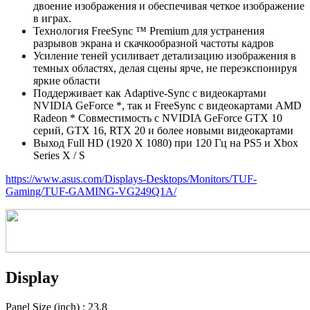
двоение изображения и обеспечивая четкое изображение
в играх.
Технология FreeSync ™ Premium для устранения
разрывов экрана и скачкообразной частоты кадров
Усиление теней усиливает детализацию изображения в
темных областях, делая сцены ярче, не переэкспонируя
яркие области
Поддерживает как Adaptive-Sync с видеокартами
NVIDIA GeForce *, так и FreeSync с видеокартами AMD
Radeon * Совместимость с NVIDIA GeForce GTX 10
серий, GTX 16, RTX 20 и более новыми видеокартами
Выход Full HD (1920 X 1080) при 120 Гц на PS5 и Xbox
Series X / S
https://www.asus.com/Displays-Desktops/Monitors/TUF-
Gaming/TUF-GAMING-VG249Q1A/
Display
Panel Size (inch) : 23.8