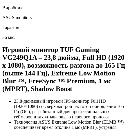
Виробник
ASUS monitors
Гарантія
36 міс.
Игровой монитор TUF Gaming
VG249Q1A – 23,8 дюйма, Full HD (1920
x 1080), возможность разгона до 165 Гц
(выше 144 Гц), Extreme Low Motion
Blur ™, FreeSync ™ Premium, 1 мс
(MPRT), Shadow Boost
23,8-дюймовый игровой IPS-монитор Full HD
(1920×1080) со сверхбыстрой частотой обновления 165
Гц (OC), разработанный для профессиональных
геймеров и захватывающего игрового процесса
Технология ASUS Extreme Low Motion Blur (ELMB ™)
обеспечивает время отклика 1 мс (MPRT), устраняя