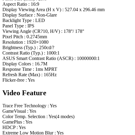
Aspect Ratio : 16:9
Display Viewing Area (H x V) : 527.04 x 296.46 mm
Display Surface : Non-Glare
Backlight Type : LED
Panel Type : IPS
Viewing Angle (CR?10, H/V) : 178°/ 178°
Pixel Pitch : 0.2745mm
Resolution : 1920×1080
Brightness (Typ.) : 250cd/?
Contrast Ratio (Typ.) : 1000:1
ASUS Smart Contrast Ratio (ASCR) : 10000000:1
Display Colors : 16.7M
Response Time : 1ms MPRT
Refresh Rate (Max) : 165Hz
Flicker-free : Yes
Video Feature
Trace Free Technology : Yes
GameVisual : Yes
Color Temp. Selection : Yes(4 modes)
GamePlus : Yes
HDCP : Yes
Extreme Low Motion Blur : Yes