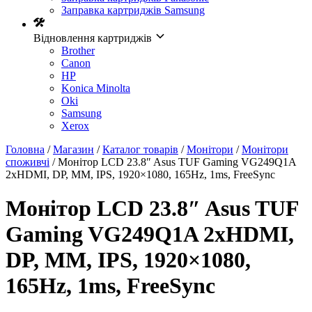
Заправка картриджів Samsung
Відновлення картриджів
Brother
Canon
HP
Konica Minolta
Oki
Samsung
Xerox
Головна
/
Магазин
/
Каталог товарів
/
Монітори
/
Монітори
споживчі
/ Монітор LCD 23.8″ Asus TUF Gaming VG249Q1A
2xHDMI, DP, MM, IPS, 1920×1080, 165Hz, 1ms, FreeSync
Монітор LCD 23.8″ Asus TUF
Gaming VG249Q1A 2xHDMI,
DP, MM, IPS, 1920×1080,
165Hz, 1ms, FreeSync