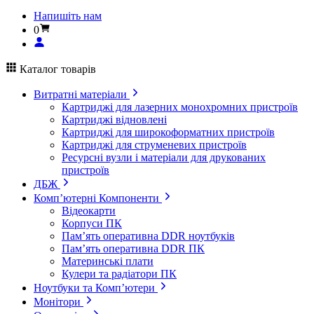
Напишіть нам
0
Каталог товарів
Витратні матеріали
Картриджі для лазерних монохромних пристроїв
Картриджі відновлені
Картриджі для широкоформатних пристроїв
Картриджі для струменевих пристроїв
Ресурсні вузли і матеріали для друкованих
пристроїв
ДБЖ
Комп’ютерні Компоненти
Відеокарти
Корпуси ПК
Пам’ять оперативна DDR ноутбуків
Пам’ять оперативна DDR ПК
Материнські плати
Кулери та радіатори ПК
Ноутбуки та Комп’ютери
Монітори