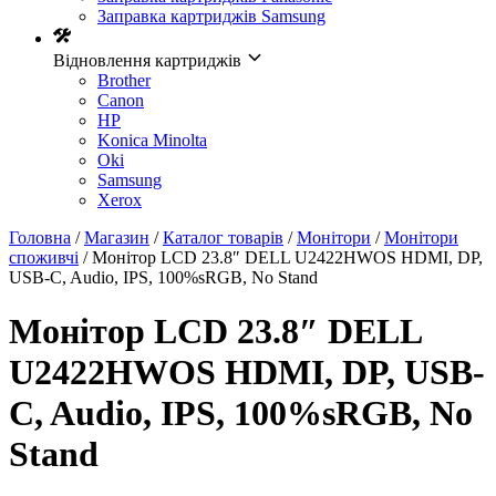
Заправка картриджів Samsung
Відновлення картриджів
Brother
Canon
HP
Konica Minolta
Oki
Samsung
Xerox
Головна
/
Магазин
/
Каталог товарів
/
Монітори
/
Монітори
споживчі
/ Монiтор LCD 23.8″ DELL U2422HWOS HDMI, DP,
USB-C, Audio, IPS, 100%sRGB, No Stand
Монiтор LCD 23.8″ DELL
U2422HWOS HDMI, DP, USB-
C, Audio, IPS, 100%sRGB, No
Stand