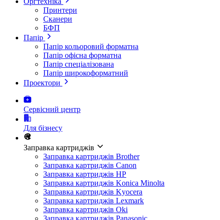
Оргтехніка
Принтери
Сканери
БФП
Папір
Папір кольоровий форматна
Папір офісна форматна
Папір спеціалізована
Папір широкоформатний
Проектори
Сервісний центр
Для бізнесу
Заправка картриджів
Заправка картриджів Brother
Заправка картриджів Canon
Заправка картриджів HP
Заправка картриджів Konica Minolta
Заправка картриджів Kyocera
Заправка картриджів Lexmark
Заправка картриджів Oki
Заправка картриджів Panasonic