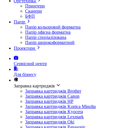
Оргтехніка
Принтери
Сканери
БФП
Папір
Папір кольоровий форматна
Папір офісна форматна
Папір спеціалізована
Папір широкоформатний
Проектори
Сервісний центр
Для бізнесу
Заправка картриджів
Заправка картриджів Brother
Заправка картриджів Canon
Заправка картриджів HP
Заправка картриджів Konica Minolta
Заправка картриджів Kyocera
Заправка картриджів Lexmark
Заправка картриджів Oki
Заправка картриджів Panasonic