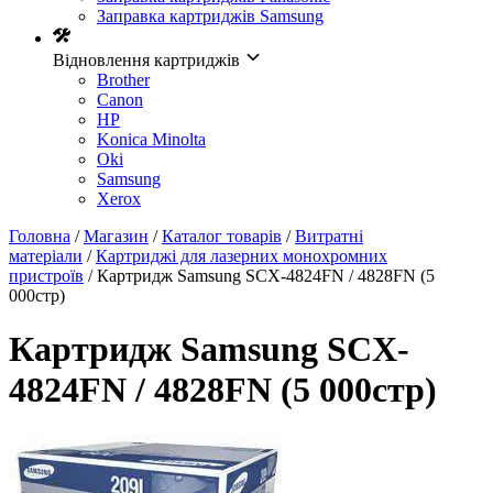
Заправка картриджів Samsung
Відновлення картриджів
Brother
Canon
HP
Konica Minolta
Oki
Samsung
Xerox
Головна
/
Магазин
/
Каталог товарів
/
Витратні
матеріали
/
Картриджі для лазерних монохромних
пристроїв
/ Картридж Samsung SCX-4824FN / 4828FN (5
000стр)
Картридж Samsung SCX-
4824FN / 4828FN (5 000стр)