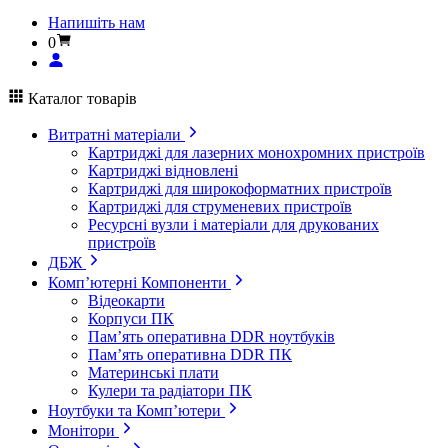
Напишіть нам
0
Каталог товарів
Витратні матеріали
Картриджі для лазерних монохромних пристроїв
Картриджі відновлені
Картриджі для широкоформатних пристроїв
Картриджі для струменевих пристроїв
Ресурсні вузли і матеріали для друкованих
пристроїв
ДБЖ
Комп’ютерні Компоненти
Відеокарти
Корпуси ПК
Пам’ять оперативна DDR ноутбуків
Пам’ять оперативна DDR ПК
Материнські плати
Кулери та радіатори ПК
Ноутбуки та Комп’ютери
Монітори