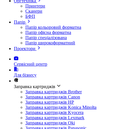
Оргтехніка
Принтери
Сканери
БФП
Папір
Папір кольоровий форматна
Папір офісна форматна
Папір спеціалізована
Папір широкоформатний
Проектори
Сервісний центр
Для бізнесу
Заправка картриджів
Заправка картриджів Brother
Заправка картриджів Canon
Заправка картриджів HP
Заправка картриджів Konica Minolta
Заправка картриджів Kyocera
Заправка картриджів Lexmark
Заправка картриджів Oki
Заправка картриджів Panasonic